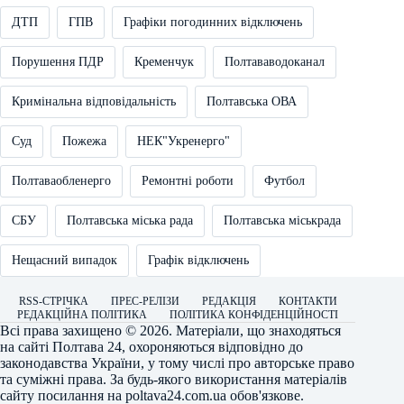
ДТП
ГПВ
Графіки погодинних відключень
Порушення ПДР
Кременчук
Полтававодоканал
Кримінальна відповідальність
Полтавська ОВА
Суд
Пожежа
НЕК"Укренерго"
Полтаваобленерго
Ремонтні роботи
Футбол
СБУ
Полтавська міська рада
Полтавська міськрада
Нещасний випадок
Графік відключень
RSS-СТРІЧКА
ПРЕС-РЕЛІЗИ
РЕДАКЦІЯ
КОНТАКТИ
РЕДАКЦІЙНА ПОЛІТИКА
ПОЛІТИКА КОНФІДЕНЦІЙНОСТІ
Всі права захищено © 2026. Матеріали, що знаходяться
на сайті
Полтава 24
, охороняються відповідно до
законодавства України, у тому числі про авторське право
та суміжні права. За будь-якого використання матеріалів
сайту посилання на
poltava24.com.ua
обов'язкове.