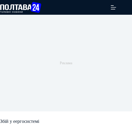
Перейти
до
вмісту
Збій у еергосистемі