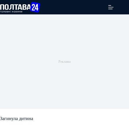
Перейти
до
вмісту
Загинула дитина