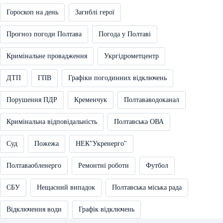
Гороскоп на день
Загиблі герої
Прогноз погоди Полтава
Погода у Полтаві
Кримінальне провадження
Укргідрометцентр
ДТП
ГПВ
Графіки погодинних відключень
Порушення ПДР
Кременчук
Полтававодоканал
Кримінальна відповідальність
Полтавська ОВА
Суд
Пожежа
НЕК"Укренерго"
Полтаваобленерго
Ремонтні роботи
Футбол
СБУ
Нещасний випадок
Полтавська міська рада
Відключення води
Графік відключень