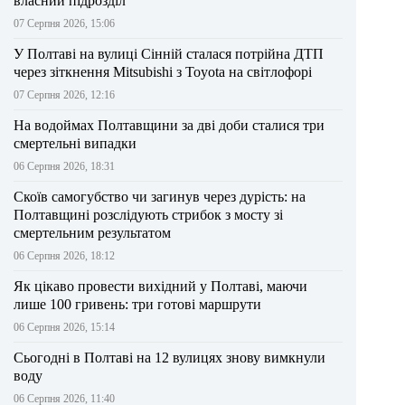
власний підрозділ
07 Серпня 2026, 15:06
У Полтаві на вулиці Сінній сталася потрійна ДТП
через зіткнення Mitsubishi з Toyota на світлофорі
07 Серпня 2026, 12:16
На водоймах Полтавщини за дві доби сталися три
смертельні випадки
06 Серпня 2026, 18:31
Скоїв самогубство чи загинув через дурість: на
Полтавщині розслідують стрибок з мосту зі
смертельним результатом
06 Серпня 2026, 18:12
Як цікаво провести вихідний у Полтаві, маючи
лише 100 гривень: три готові маршрути
06 Серпня 2026, 15:14
Сьогодні в Полтаві на 12 вулицях знову вимкнули
воду
06 Серпня 2026, 11:40