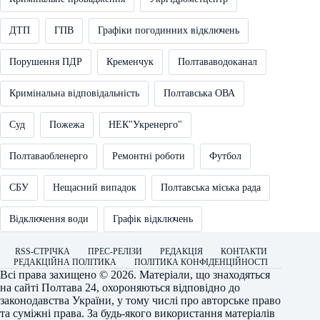
ДТП
ГПВ
Графіки погодинних відключень
Порушення ПДР
Кременчук
Полтававодоканал
Кримінальна відповідальність
Полтавська ОВА
Суд
Пожежа
НЕК"Укренерго"
Полтаваобленерго
Ремонтні роботи
Футбол
СБУ
Нещасний випадок
Полтавська міська рада
Відключення води
Графік відключень
RSS-СТРІЧКА
ПРЕС-РЕЛІЗИ
РЕДАКЦІЯ
КОНТАКТИ
РЕДАКЦІЙНА ПОЛІТИКА
ПОЛІТИКА КОНФІДЕНЦІЙНОСТІ
Всі права захищено © 2026. Матеріали, що знаходяться
на сайті
Полтава 24
, охороняються відповідно до
законодавства України, у тому числі про авторське право
та суміжні права. За будь-якого використання матеріалів