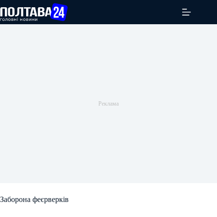
Перейти
до
вмісту
Заборона феєрверків