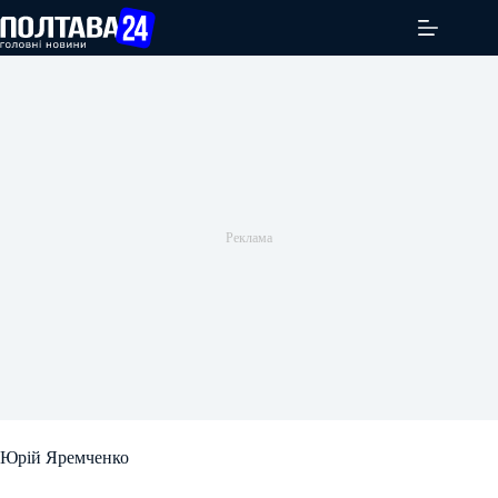
Перейти
до
вмісту
Юрій Яремченко