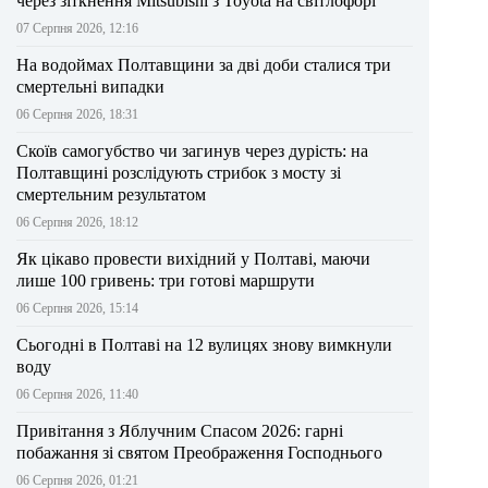
через зіткнення Mitsubishi з Toyota на світлофорі
07 Серпня 2026, 12:16
На водоймах Полтавщини за дві доби сталися три
смертельні випадки
06 Серпня 2026, 18:31
Скоїв самогубство чи загинув через дурість: на
Полтавщині розслідують стрибок з мосту зі
смертельним результатом
06 Серпня 2026, 18:12
Як цікаво провести вихідний у Полтаві, маючи
лише 100 гривень: три готові маршрути
06 Серпня 2026, 15:14
Сьогодні в Полтаві на 12 вулицях знову вимкнули
воду
06 Серпня 2026, 11:40
Привітання з Яблучним Спасом 2026: гарні
побажання зі святом Преображення Господнього
06 Серпня 2026, 01:21