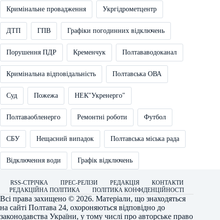
Кримінальне провадження
Укргідрометцентр
ДТП
ГПВ
Графіки погодинних відключень
Порушення ПДР
Кременчук
Полтававодоканал
Кримінальна відповідальність
Полтавська ОВА
Суд
Пожежа
НЕК"Укренерго"
Полтаваобленерго
Ремонтні роботи
Футбол
СБУ
Нещасний випадок
Полтавська міська рада
Відключення води
Графік відключень
RSS-СТРІЧКА
ПРЕС-РЕЛІЗИ
РЕДАКЦІЯ
КОНТАКТИ
РЕДАКЦІЙНА ПОЛІТИКА
ПОЛІТИКА КОНФІДЕНЦІЙНОСТІ
Всі права захищено © 2026. Матеріали, що знаходяться
на сайті
Полтава 24
, охороняються відповідно до
законодавства України, у тому числі про авторське право