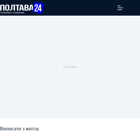
Перейти
до
вмісту
Виписати з житла