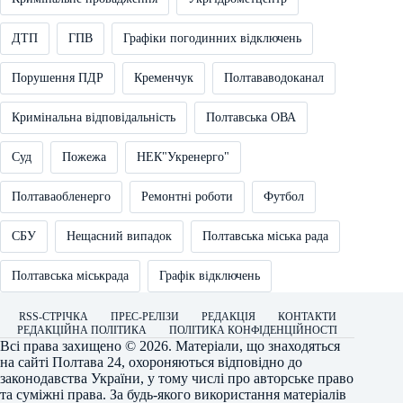
ДТП
ГПВ
Графіки погодинних відключень
Порушення ПДР
Кременчук
Полтававодоканал
Кримінальна відповідальність
Полтавська ОВА
Суд
Пожежа
НЕК"Укренерго"
Полтаваобленерго
Ремонтні роботи
Футбол
СБУ
Нещасний випадок
Полтавська міська рада
Полтавська міськрада
Графік відключень
RSS-СТРІЧКА
ПРЕС-РЕЛІЗИ
РЕДАКЦІЯ
КОНТАКТИ
РЕДАКЦІЙНА ПОЛІТИКА
ПОЛІТИКА КОНФІДЕНЦІЙНОСТІ
Всі права захищено © 2026. Матеріали, що знаходяться
на сайті
Полтава 24
, охороняються відповідно до
законодавства України, у тому числі про авторське право
та суміжні права. За будь-якого використання матеріалів