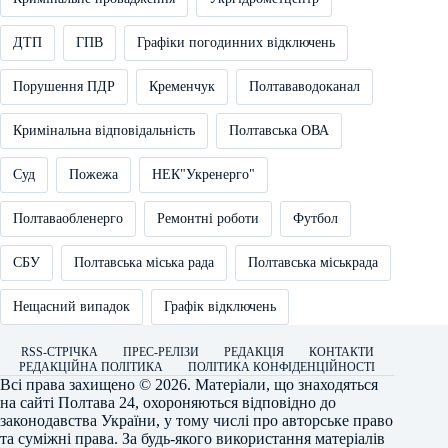
ДТП
ГПВ
Графіки погодинних відключень
Порушення ПДР
Кременчук
Полтававодоканал
Кримінальна відповідальність
Полтавська ОВА
Суд
Пожежа
НЕК"Укренерго"
Полтаваобленерго
Ремонтні роботи
Футбол
СБУ
Полтавська міська рада
Полтавська міськрада
Нещасний випадок
Графік відключень
RSS-СТРІЧКА
ПРЕС-РЕЛІЗИ
РЕДАКЦІЯ
КОНТАКТИ
РЕДАКЦІЙНА ПОЛІТИКА
ПОЛІТИКА КОНФІДЕНЦІЙНОСТІ
Всі права захищено © 2026. Матеріали, що знаходяться
на сайті
Полтава 24
, охороняються відповідно до
законодавства України, у тому числі про авторське право
та суміжні права. За будь-якого використання матеріалів