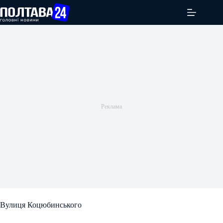
Перейти
до
вмісту
Вулиця Коцюбинського