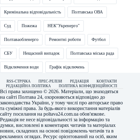
Кримінальна відповідальність
Полтавська ОВА
Суд
Пожежа
НЕК"Укренерго"
Полтаваобленерго
Ремонтні роботи
Футбол
СБУ
Нещасний випадок
Полтавська міська рада
Відключення води
Графік відключень
RSS-СТРІЧКА
ПРЕС-РЕЛІЗИ
РЕДАКЦІЯ
КОНТАКТИ
РЕДАКЦІЙНА ПОЛІТИКА
ПОЛІТИКА КОНФІДЕНЦІЙНОСТІ
Всі права захищено © 2026. Матеріали, що знаходяться
на сайті
Полтава 24
, охороняються відповідно до
законодавства України, у тому числі про авторське право
та суміжні права. За будь-якого використання матеріалів
сайту посилання на
poltava24.com.ua
обов'язкове.
Редакція не несе відповідальності за інформацію та
думки, висловлені в коментарях читачів та матеріалах
новин, складених на основі повідомлень читачів та в
рекламних оглядах. Ресурс орієнтований на осіб, яким