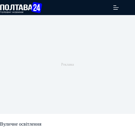
Перейти
до
вмісту
Вуличне освітлення