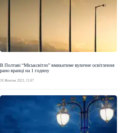
В Полтаві “Міськсвітло” вмикатиме вуличне освітлення
рано вранці на 1 годину
18 Жовтня 2023, 15:07