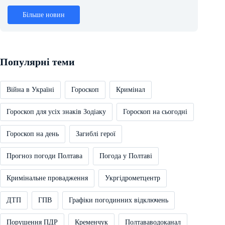
Більше новин
Популярні теми
Війна в Україні
Гороскоп
Кримінал
Гороскоп для усіх знаків Зодіаку
Гороскоп на сьогодні
Гороскоп на день
Загиблі герої
Прогноз погоди Полтава
Погода у Полтаві
Кримінальне провадження
Укргідрометцентр
ДТП
ГПВ
Графіки погодинних відключень
Порушення ПДР
Кременчук
Полтававодоканал