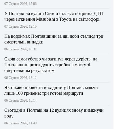
07 Серпня 2026, 15:06
У Полтаві на вулиці Сінній сталася потрійна ДТП
через зіткнення Mitsubishi з Toyota на світлофорі
07 Серпня 2026, 12:16
На водоймах Полтавщини за дві доби сталися три
смертельні випадки
06 Серпня 2026, 18:31
Скоїв самогубство чи загинув через дурість: на
Полтавщині розслідують стрибок з мосту зі
смертельним результатом
06 Серпня 2026, 18:12
Як цікаво провести вихідний у Полтаві, маючи
лише 100 гривень: три готові маршрути
06 Серпня 2026, 15:14
Сьогодні в Полтаві на 12 вулицях знову вимкнули
воду
06 Серпня 2026, 11:40