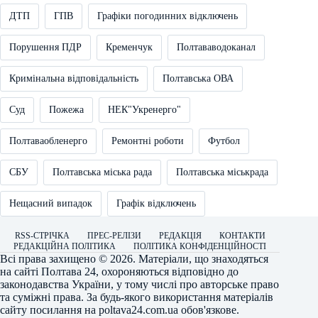
ДТП
ГПВ
Графіки погодинних відключень
Порушення ПДР
Кременчук
Полтававодоканал
Кримінальна відповідальність
Полтавська ОВА
Суд
Пожежа
НЕК"Укренерго"
Полтаваобленерго
Ремонтні роботи
Футбол
СБУ
Полтавська міська рада
Полтавська міськрада
Нещасний випадок
Графік відключень
RSS-СТРІЧКА
ПРЕС-РЕЛІЗИ
РЕДАКЦІЯ
КОНТАКТИ
РЕДАКЦІЙНА ПОЛІТИКА
ПОЛІТИКА КОНФІДЕНЦІЙНОСТІ
Всі права захищено © 2026. Матеріали, що знаходяться
на сайті
Полтава 24
, охороняються відповідно до
законодавства України, у тому числі про авторське право
та суміжні права. За будь-якого використання матеріалів
сайту посилання на
poltava24.com.ua
обов'язкове.