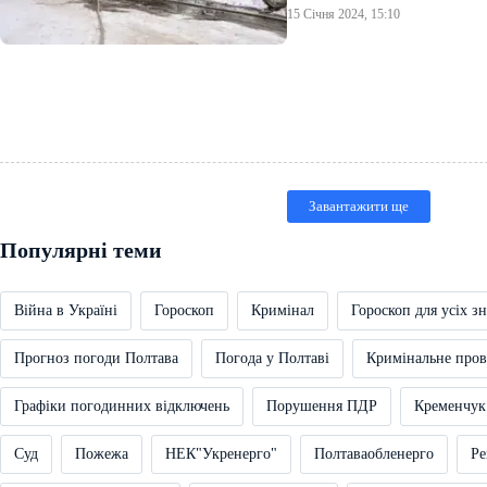
15 Січня 2024, 15:10
Завантажити ще
Популярні теми
Війна в Україні
Гороскоп
Кримінал
Гороскоп для усіх зн
Прогноз погоди Полтава
Погода у Полтаві
Кримінальне про
Графіки погодинних відключень
Порушення ПДР
Кременчук
Суд
Пожежа
НЕК"Укренерго"
Полтаваобленерго
Ре