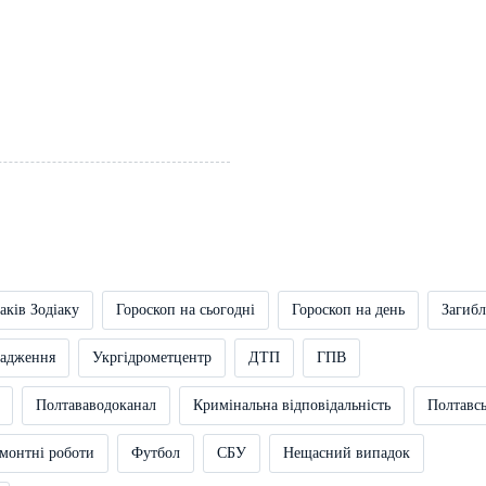
аків Зодіаку
Гороскоп на сьогодні
Гороскоп на день
Загибл
вадження
Укргідрометцентр
ДТП
ГПВ
Полтававодоканал
Кримінальна відповідальність
Полтавс
монтні роботи
Футбол
СБУ
Нещасний випадок