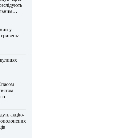
озслідують
ельним
дний у
 гривень:
 вулицях
Спасом
 святом
го
дуть акцію-
вополонених
ців