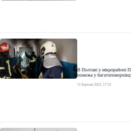
В Полтаві у мікрорайоні 
пожежа у багатоповерхівц
11 Березня 2025, 17:53