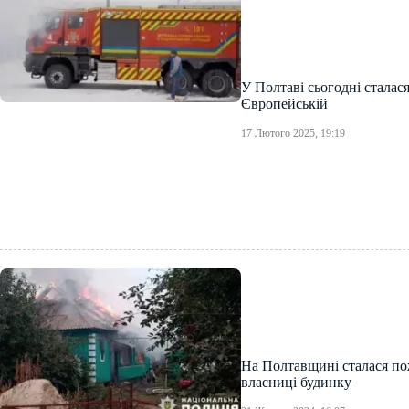
У Полтаві сьогодні сталас
Європейській
17 Лютого 2025, 19:19
На Полтавщині сталася по
власниці будинку