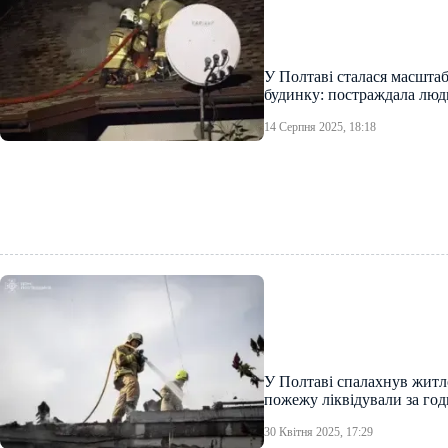
У Полтаві сталася масшта
будинку: постраждала люд
14 Серпня 2025, 18:18
У Полтаві спалахнув житл
пожежу ліквідували за го
30 Квітня 2025, 17:29