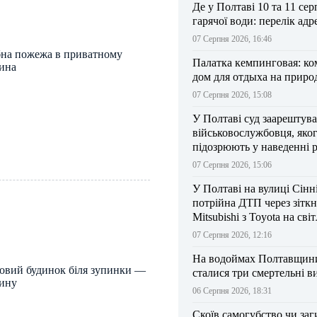
Де у Полтаві 10 та 11 сер
гарячої води: перелік адр
07 Серпня 2026, 16:46
бна пожежа в приватному
Палатка кемпинговая: к
ина
дом для отдыха на приро
07 Серпня 2026, 15:08
У Полтаві суд заарештув
військовослужбовця, яко
підозрюють у наведенні 
БпЛА на власний підрозд
07 Серпня 2026, 15:06
У Полтаві на вулиці Сінн
потрійна ДТП через зітк
Mitsubishi з Toyota на сві
07 Серпня 2026, 12:16
На водоймах Полтавщини 
овий будинок біля зупинки —
сталися три смертельні в
дину
06 Серпня 2026, 18:31
Скоїв самогубство чи заг