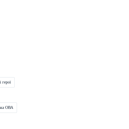
і герої
ька ОВА