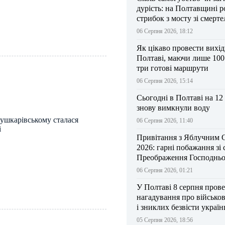
дурість: на Полтавщині р
стрибок з мосту зі смерт
результатом
06 Серпня 2026, 18:12
Як цікаво провести вихі
Полтаві, маючи лише 100
три готові маршрути
06 Серпня 2026, 15:14
Сьогодні в Полтаві на 12
знову вимкнули воду
Пушкарівському сталася
06 Серпня 2026, 11:40
і
Привітання з Яблучним 
2026: гарні побажання зі
Преображення Господньо
06 Серпня 2026, 01:21
У Полтаві 8 серпня прове
нагадування про військо
і зниклих безвісти україн
05 Серпня 2026, 18:56