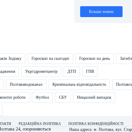
Більше новин
аків Зодіаку
Гороскоп на сьогодні
Гороскоп на день
Загибл
вадження
Укргідрометцентр
ДТП
ГПВ
Полтававодоканал
Кримінальна відповідальність
Полтавс
монтні роботи
Футбол
СБУ
Нещасний випадок
ТАКТИ
РЕДАКЦІЙНА ПОЛІТИКА
ПОЛІТИКА КОНФІДЕНЦІЙНОСТІ
олтава 24
, охороняються
Наша адреса: м. Полтава, вул. Стар