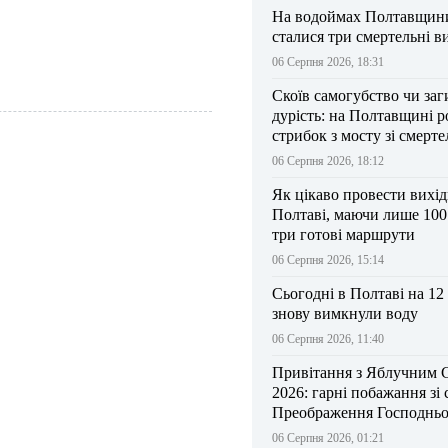
На водоймах Полтавщини 
сталися три смертельні в
06 Серпня 2026, 18:31
Скоїв самогубство чи заг
дурість: на Полтавщині р
стрибок з мосту зі смерт
результатом
06 Серпня 2026, 18:12
Як цікаво провести вихі
Полтаві, маючи лише 100
три готові маршрути
06 Серпня 2026, 15:14
Сьогодні в Полтаві на 12
знову вимкнули воду
06 Серпня 2026, 11:40
Привітання з Яблучним 
2026: гарні побажання зі
Преображення Господньо
06 Серпня 2026, 01:21