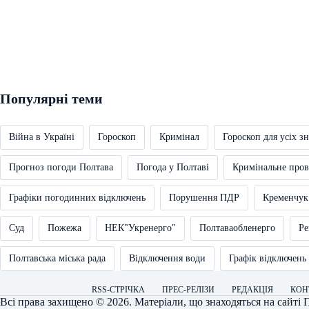
Популярні теми
Війна в Україні
Гороскоп
Кримінал
Гороскоп для усіх зн
Прогноз погоди Полтава
Погода у Полтаві
Кримінальне про
Графіки погодинних відключень
Порушення ПДР
Кременчук
Суд
Пожежа
НЕК"Укренерго"
Полтаваобленерго
Ре
Полтавська міська рада
Відключення води
Графік відключень
RSS-СТРІЧКА
ПРЕС-РЕЛІЗИ
РЕДАКЦІЯ
КОН
Всі права захищено © 2026. Матеріали, що знаходяться на сайті
П