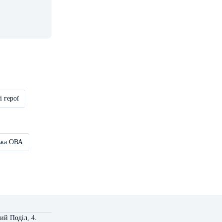
і герої
ька ОВА
ий Поділ, 4.