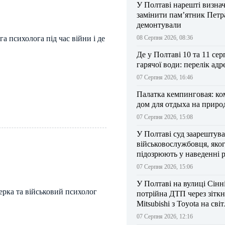
У Полтаві нарешті визна
замінити пам’ятник Петра
демонтували
а психолога під час війни і де
08 Серпня 2026, 08:36
Де у Полтаві 10 та 11 сер
гарячої води: перелік адр
07 Серпня 2026, 16:46
Палатка кемпинговая: к
дом для отдыха на приро
07 Серпня 2026, 15:08
У Полтаві суд заарештув
військовослужбовця, яко
підозрюють у наведенні 
БпЛА на власний підрозд
07 Серпня 2026, 15:06
У Полтаві на вулиці Сінн
ерка та військовий психолог
потрійна ДТП через зітк
Mitsubishi з Toyota на сві
07 Серпня 2026, 12:16