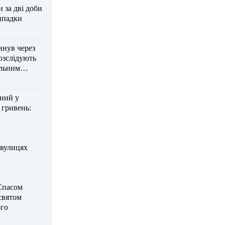
за дві доби
ипадки
инув через
озслідують
ельним
дний у
 гривень:
 вулицях
Спасом
 святом
го