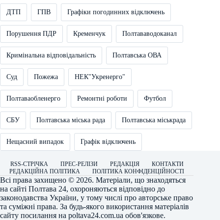
ДТП
ГПВ
Графіки погодинних відключень
Порушення ПДР
Кременчук
Полтававодоканал
Кримінальна відповідальність
Полтавська ОВА
Суд
Пожежа
НЕК"Укренерго"
Полтаваобленерго
Ремонтні роботи
Футбол
СБУ
Полтавська міська рада
Полтавська міськрада
Нещасний випадок
Графік відключень
RSS-СТРІЧКА
ПРЕС-РЕЛІЗИ
РЕДАКЦІЯ
КОНТАКТИ
РЕДАКЦІЙНА ПОЛІТИКА
ПОЛІТИКА КОНФІДЕНЦІЙНОСТІ
Всі права захищено © 2026. Матеріали, що знаходяться
на сайті
Полтава 24
, охороняються відповідно до
законодавства України, у тому числі про авторське право
та суміжні права. За будь-якого використання матеріалів
сайту посилання на
poltava24.com.ua
обов'язкове.