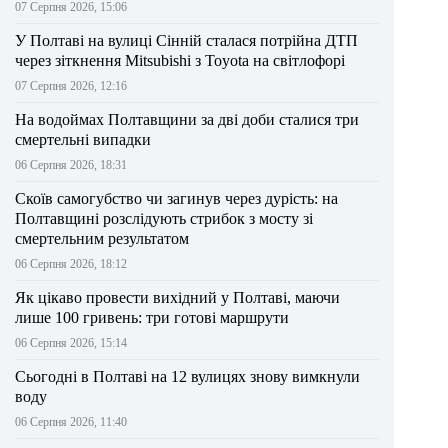
07 Серпня 2026, 15:06
У Полтаві на вулиці Сінній сталася потрійна ДТП
через зіткнення Mitsubishi з Toyota на світлофорі
07 Серпня 2026, 12:16
На водоймах Полтавщини за дві доби сталися три
смертельні випадки
06 Серпня 2026, 18:31
Скоїв самогубство чи загинув через дурість: на
Полтавщині розслідують стрибок з мосту зі
смертельним результатом
06 Серпня 2026, 18:12
Як цікаво провести вихідний у Полтаві, маючи
лише 100 гривень: три готові маршрути
06 Серпня 2026, 15:14
Сьогодні в Полтаві на 12 вулицях знову вимкнули
воду
06 Серпня 2026, 11:40