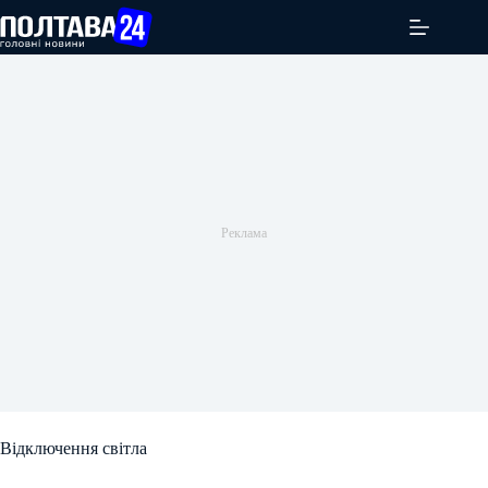
Перейти
до
вмісту
Відключення світла