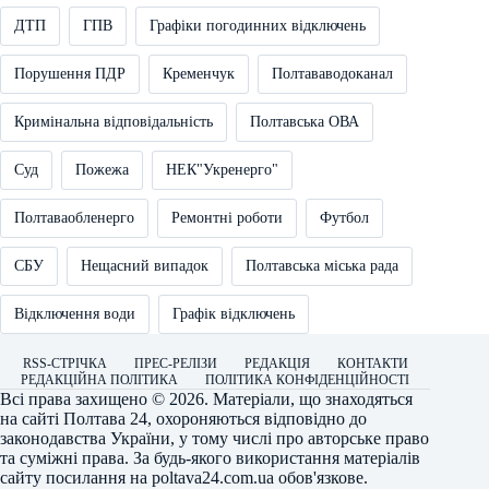
ДТП
ГПВ
Графіки погодинних відключень
Порушення ПДР
Кременчук
Полтававодоканал
Кримінальна відповідальність
Полтавська ОВА
Суд
Пожежа
НЕК"Укренерго"
Полтаваобленерго
Ремонтні роботи
Футбол
СБУ
Нещасний випадок
Полтавська міська рада
Відключення води
Графік відключень
RSS-СТРІЧКА
ПРЕС-РЕЛІЗИ
РЕДАКЦІЯ
КОНТАКТИ
РЕДАКЦІЙНА ПОЛІТИКА
ПОЛІТИКА КОНФІДЕНЦІЙНОСТІ
Всі права захищено © 2026. Матеріали, що знаходяться
на сайті
Полтава 24
, охороняються відповідно до
законодавства України, у тому числі про авторське право
та суміжні права. За будь-якого використання матеріалів
сайту посилання на
poltava24.com.ua
обов'язкове.