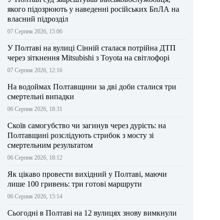
якого підозрюють у наведенні російських БпЛА на
власний підрозділ
07 Серпня 2026, 15:06
У Полтаві на вулиці Сінній сталася потрійна ДТП
через зіткнення Mitsubishi з Toyota на світлофорі
07 Серпня 2026, 12:16
На водоймах Полтавщини за дві доби сталися три
смертельні випадки
06 Серпня 2026, 18:31
Скоїв самогубство чи загинув через дурість: на
Полтавщині розслідують стрибок з мосту зі
смертельним результатом
06 Серпня 2026, 18:12
Як цікаво провести вихідний у Полтаві, маючи
лише 100 гривень: три готові маршрути
06 Серпня 2026, 15:14
Сьогодні в Полтаві на 12 вулицях знову вимкнули