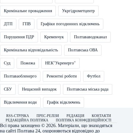
Кримінальне провадження
Укргідрометцентр
ДТП
ГПВ
Графіки погодинних відключень
Порушення ПДР
Кременчук
Полтававодоканал
Кримінальна відповідальність
Полтавська ОВА
Суд
Пожежа
НЕК"Укренерго"
Полтаваобленерго
Ремонтні роботи
Футбол
СБУ
Нещасний випадок
Полтавська міська рада
Відключення води
Графік відключень
RSS-СТРІЧКА
ПРЕС-РЕЛІЗИ
РЕДАКЦІЯ
КОНТАКТИ
РЕДАКЦІЙНА ПОЛІТИКА
ПОЛІТИКА КОНФІДЕНЦІЙНОСТІ
Всі права захищено © 2026. Матеріали, що знаходяться
на сайті
Полтава 24
, охороняються відповідно до