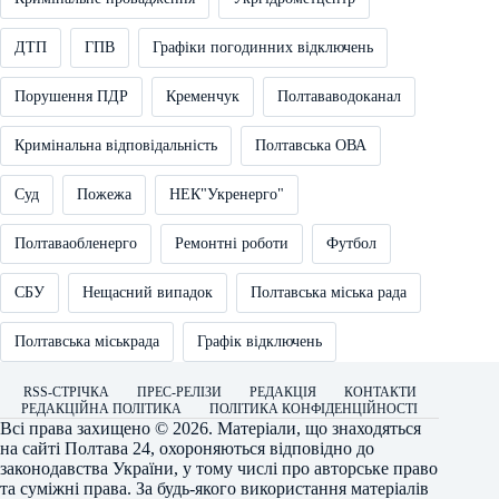
ДТП
ГПВ
Графіки погодинних відключень
Порушення ПДР
Кременчук
Полтававодоканал
Кримінальна відповідальність
Полтавська ОВА
Суд
Пожежа
НЕК"Укренерго"
Полтаваобленерго
Ремонтні роботи
Футбол
СБУ
Нещасний випадок
Полтавська міська рада
Полтавська міськрада
Графік відключень
RSS-СТРІЧКА
ПРЕС-РЕЛІЗИ
РЕДАКЦІЯ
КОНТАКТИ
РЕДАКЦІЙНА ПОЛІТИКА
ПОЛІТИКА КОНФІДЕНЦІЙНОСТІ
Всі права захищено © 2026. Матеріали, що знаходяться
на сайті
Полтава 24
, охороняються відповідно до
законодавства України, у тому числі про авторське право
та суміжні права. За будь-якого використання матеріалів