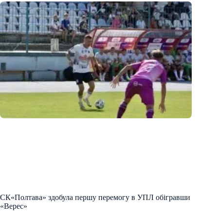
СК«Полтава» здобула першу перемогу в УПЛ обігравши
«Верес»