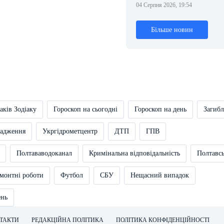
04 Серпня 2026, 19:54
Більше новин
аків Зодіаку
Гороскоп на сьогодні
Гороскоп на день
Загибл
вадження
Укргідрометцентр
ДТП
ГПВ
Полтававодоканал
Кримінальна відповідальність
Полтавс
монтні роботи
Футбол
СБУ
Нещасний випадок
ень
ТАКТИ
РЕДАКЦІЙНА ПОЛІТИКА
ПОЛІТИКА КОНФІДЕНЦІЙНОСТІ