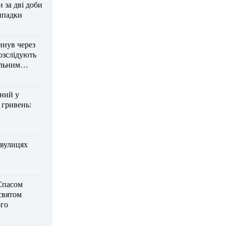
за дві доби
ипадки
инув через
озслідують
ельним
дний у
 гривень:
 вулицях
Спасом
 святом
го