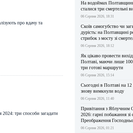
На водоймах Полтавщини 
сталися три смертельні в
06 Серпня 2026, 18:31
алізують про вдачу та
Скоїв самогубство чи заг
дурість: на Полтавщині р
стрибок з мосту зі смерт
результатом
06 Серпня 2026, 18:12
Як цікаво провести вихі
Полтаві, маючи лише 100
три готові маршрути
06 Серпня 2026, 15:14
Сьогодні в Полтаві на 12
знову вимкнули воду
06 Серпня 2026, 11:40
Привітання з Яблучним 
 2024: три способи загадати
2026: гарні побажання зі
Преображення Господньо
06 Серпня 2026, 01:21