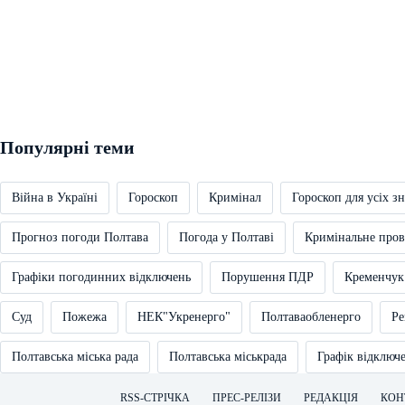
Популярні теми
Війна в Україні
Гороскоп
Кримінал
Гороскоп для усіх зн
Прогноз погоди Полтава
Погода у Полтаві
Кримінальне про
Графіки погодинних відключень
Порушення ПДР
Кременчук
Суд
Пожежа
НЕК"Укренерго"
Полтаваобленерго
Ре
Полтавська міська рада
Полтавська міськрада
Графік відключ
RSS-СТРІЧКА
ПРЕС-РЕЛІЗИ
РЕДАКЦІЯ
КОН