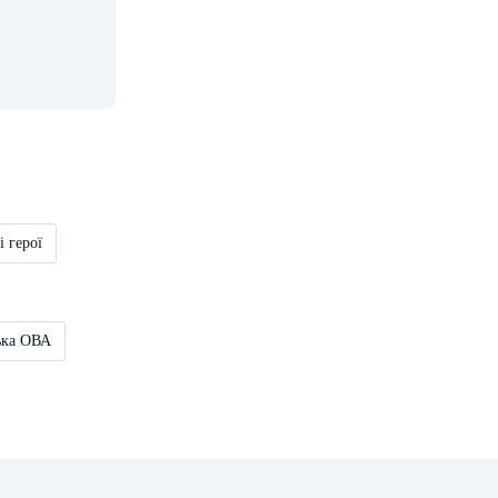
і герої
ька ОВА