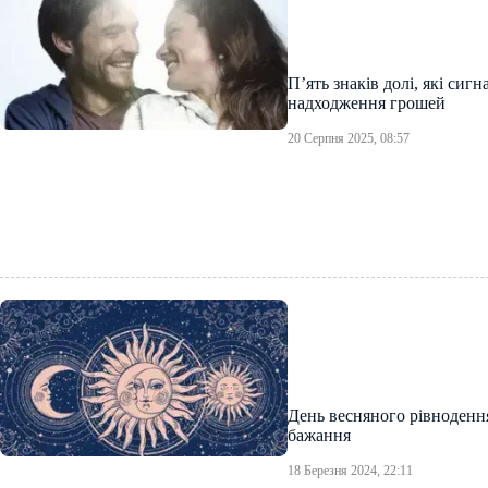
П’ять знаків долі, які сигн
надходження грошей
20 Серпня 2025, 08:57
День весняного рівнодення
бажання
18 Березня 2024, 22:11