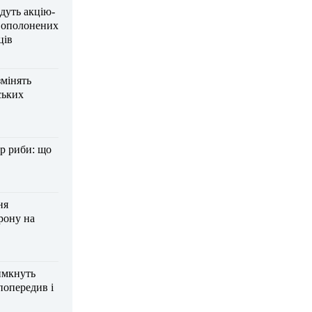
дуть акцію-
вополонених
ців
змінять
ських
р риби: що
ня
рону на
имкнуть
попередив і