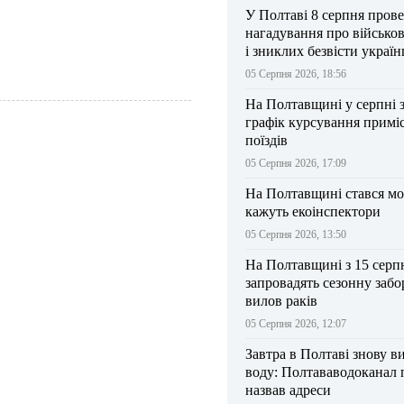
У Полтаві 8 серпня прове
нагадування про військо
і зниклих безвісти україн
05 Серпня 2026, 18:56
На Полтавщині у серпні 
графік курсування примі
поїздів
05 Серпня 2026, 17:09
На Полтавщині стався мо
кажуть екоінспектори
05 Серпня 2026, 13:50
На Полтавщині з 15 серп
запровадять сезонну забо
вилов раків
05 Серпня 2026, 12:07
Завтра в Полтаві знову в
воду: Полтававодоканал 
назвав адреси