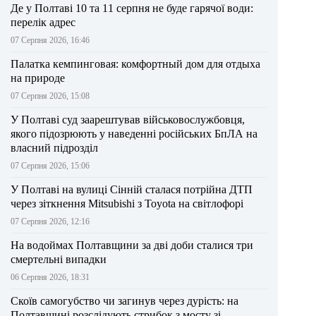
Де у Полтаві 10 та 11 серпня не буде гарячої води:
перелік адрес
07 Серпня 2026, 16:46
Палатка кемпинговая: комфортный дом для отдыха
на природе
07 Серпня 2026, 15:08
У Полтаві суд заарештував військовослужбовця,
якого підозрюють у наведенні російських БпЛА на
власний підрозділ
07 Серпня 2026, 15:06
У Полтаві на вулиці Сінній сталася потрійна ДТП
через зіткнення Mitsubishi з Toyota на світлофорі
07 Серпня 2026, 12:16
На водоймах Полтавщини за дві доби сталися три
смертельні випадки
06 Серпня 2026, 18:31
Скоїв самогубство чи загинув через дурість: на
Полтавщині розслідують стрибок з мосту зі