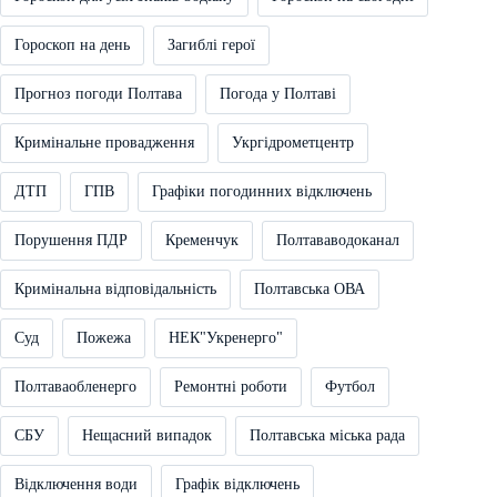
Гороскоп на день
Загиблі герої
Прогноз погоди Полтава
Погода у Полтаві
Кримінальне провадження
Укргідрометцентр
ДТП
ГПВ
Графіки погодинних відключень
Порушення ПДР
Кременчук
Полтававодоканал
Кримінальна відповідальність
Полтавська ОВА
Суд
Пожежа
НЕК"Укренерго"
Полтаваобленерго
Ремонтні роботи
Футбол
СБУ
Нещасний випадок
Полтавська міська рада
Відключення води
Графік відключень