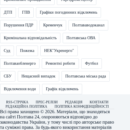
ДТП
ГПВ
Графіки погодинних відключень
Порушення ПДР
Кременчук
Полтававодоканал
Кримінальна відповідальність
Полтавська ОВА
Суд
Пожежа
НЕК"Укренерго"
Полтаваобленерго
Ремонтні роботи
Футбол
СБУ
Нещасний випадок
Полтавська міська рада
Відключення води
Графік відключень
RSS-СТРІЧКА
ПРЕС-РЕЛІЗИ
РЕДАКЦІЯ
КОНТАКТИ
РЕДАКЦІЙНА ПОЛІТИКА
ПОЛІТИКА КОНФІДЕНЦІЙНОСТІ
Всі права захищено © 2026. Матеріали, що знаходяться
на сайті
Полтава 24
, охороняються відповідно до
законодавства України, у тому числі про авторське право
та суміжні права. За будь-якого використання матеріалів