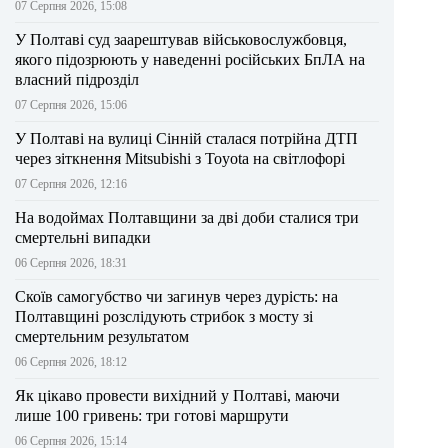
07 Серпня 2026, 15:08
У Полтаві суд заарештував військовослужбовця,
якого підозрюють у наведенні російських БпЛА на
власний підрозділ
07 Серпня 2026, 15:06
У Полтаві на вулиці Сінній сталася потрійна ДТП
через зіткнення Mitsubishi з Toyota на світлофорі
07 Серпня 2026, 12:16
На водоймах Полтавщини за дві доби сталися три
смертельні випадки
06 Серпня 2026, 18:31
Скоїв самогубство чи загинув через дурість: на
Полтавщині розслідують стрибок з мосту зі
смертельним результатом
06 Серпня 2026, 18:12
Як цікаво провести вихідний у Полтаві, маючи
лише 100 гривень: три готові маршрути
06 Серпня 2026, 15:14