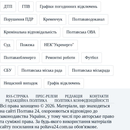
ДТП
ГПВ
Графіки погодинних відключень
Порушення ПДР
Кременчук
Полтававодоканал
Кримінальна відповідальність
Полтавська ОВА
Суд
Пожежа
НЕК"Укренерго"
Полтаваобленерго
Ремонтні роботи
Футбол
СБУ
Полтавська міська рада
Полтавська міськрада
Нещасний випадок
Графік відключень
RSS-СТРІЧКА
ПРЕС-РЕЛІЗИ
РЕДАКЦІЯ
КОНТАКТИ
РЕДАКЦІЙНА ПОЛІТИКА
ПОЛІТИКА КОНФІДЕНЦІЙНОСТІ
Всі права захищено © 2026. Матеріали, що знаходяться
на сайті
Полтава 24
, охороняються відповідно до
законодавства України, у тому числі про авторське право
та суміжні права. За будь-якого використання матеріалів
сайту посилання на
poltava24.com.ua
обов'язкове.