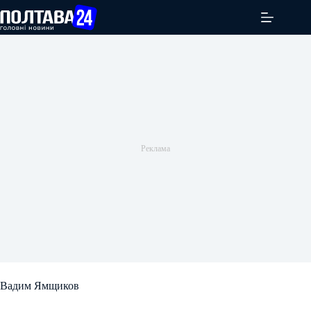
Перейти
до
вмісту
Вадим Ямщиков