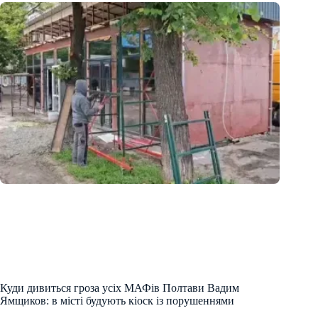
Куди дивиться гроза усіх МАФів Полтави Вадим
Ямщиков: в місті будують кіоск із порушеннями