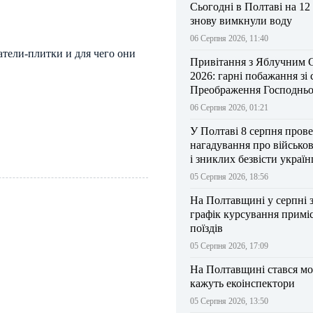
Сьогодні в Полтаві на 12
знову вимкнули воду
06 Серпня 2026, 11:40
атели-плитки и для чего они
Привітання з Яблучним 
2026: гарні побажання зі
Преображення Господньо
06 Серпня 2026, 01:21
У Полтаві 8 серпня прове
нагадування про військо
і зниклих безвісти україн
05 Серпня 2026, 18:56
На Полтавщині у серпні 
графік курсування примі
поїздів
05 Серпня 2026, 17:09
На Полтавщині стався мо
кажуть екоінспектори
05 Серпня 2026, 13:50