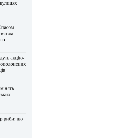
 вулицях
Спасом
 святом
го
дуть акцію-
вополонених
ців
змінять
ських
р риби: що