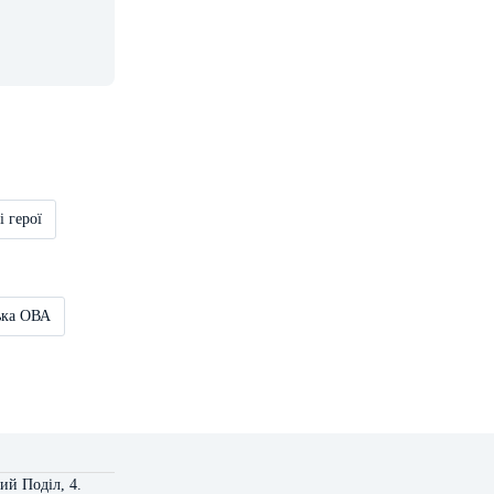
і герої
ька ОВА
ий Поділ, 4.