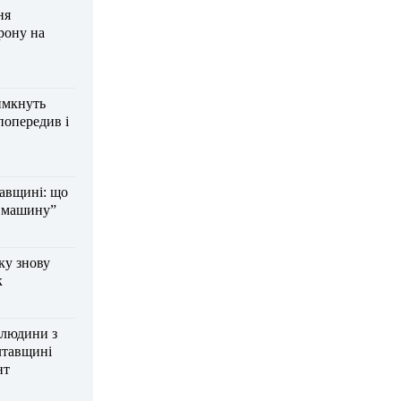
ня
рону на
имкнуть
попередив і
тавщині: що
а машину”
ку знову
к
 людини з
лтавщині
нт