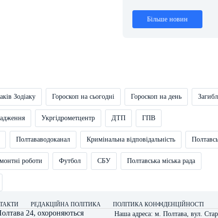
Більше новин
аків Зодіаку
Гороскоп на сьогодні
Гороскоп на день
Загибл
вадження
Укргідрометцентр
ДТП
ГПВ
Полтававодоканал
Кримінальна відповідальність
Полтавс
монтні роботи
Футбол
СБУ
Полтавська міська рада
ТАКТИ
РЕДАКЦІЙНА ПОЛІТИКА
ПОЛІТИКА КОНФІДЕНЦІЙНОСТІ
олтава 24
, охороняються
Наша адреса: м. Полтава, вул. Стар