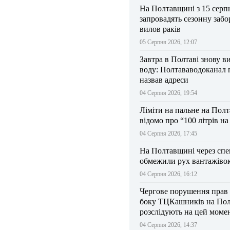
На Полтавщині з 15 серп
запровадять сезонну забо
вилов раків
05 Серпня 2026, 12:07
Завтра в Полтаві знову в
воду: Полтававодоканал 
назвав адреси
04 Серпня 2026, 19:54
Ліміти на пальне на Пол
відомо про “100 літрів н
04 Серпня 2026, 17:45
На Полтавщині через спе
обмежили рух вантажіво
04 Серпня 2026, 16:12
Чергове порушення прав
боку ТЦКашників на По
розслідують на цей моме
04 Серпня 2026, 14:37