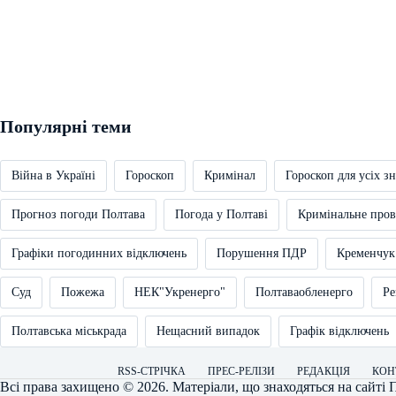
Популярні теми
Війна в Україні
Гороскоп
Кримінал
Гороскоп для усіх зн
Прогноз погоди Полтава
Погода у Полтаві
Кримінальне про
Графіки погодинних відключень
Порушення ПДР
Кременчук
Суд
Пожежа
НЕК"Укренерго"
Полтаваобленерго
Ре
Полтавська міськрада
Нещасний випадок
Графік відключень
RSS-СТРІЧКА
ПРЕС-РЕЛІЗИ
РЕДАКЦІЯ
КОН
Всі права захищено © 2026. Матеріали, що знаходяться на сайті
П