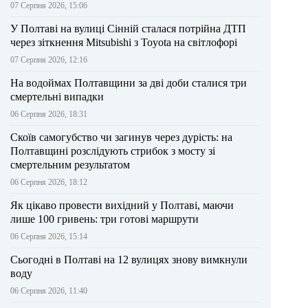
07 Серпня 2026, 15:06
У Полтаві на вулиці Сінній сталася потрійна ДТП
через зіткнення Mitsubishi з Toyota на світлофорі
07 Серпня 2026, 12:16
На водоймах Полтавщини за дві доби сталися три
смертельні випадки
06 Серпня 2026, 18:31
Скоїв самогубство чи загинув через дурість: на
Полтавщині розслідують стрибок з мосту зі
смертельним результатом
06 Серпня 2026, 18:12
Як цікаво провести вихідний у Полтаві, маючи
лише 100 гривень: три готові маршрути
06 Серпня 2026, 15:14
Сьогодні в Полтаві на 12 вулицях знову вимкнули
воду
06 Серпня 2026, 11:40