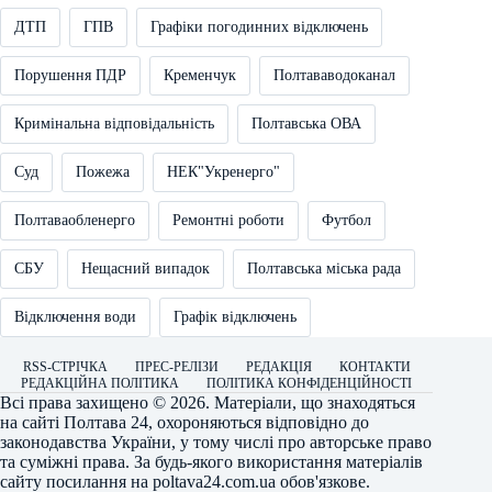
ДТП
ГПВ
Графіки погодинних відключень
Порушення ПДР
Кременчук
Полтававодоканал
Кримінальна відповідальність
Полтавська ОВА
Суд
Пожежа
НЕК"Укренерго"
Полтаваобленерго
Ремонтні роботи
Футбол
СБУ
Нещасний випадок
Полтавська міська рада
Відключення води
Графік відключень
RSS-СТРІЧКА
ПРЕС-РЕЛІЗИ
РЕДАКЦІЯ
КОНТАКТИ
РЕДАКЦІЙНА ПОЛІТИКА
ПОЛІТИКА КОНФІДЕНЦІЙНОСТІ
Всі права захищено © 2026. Матеріали, що знаходяться
на сайті
Полтава 24
, охороняються відповідно до
законодавства України, у тому числі про авторське право
та суміжні права. За будь-якого використання матеріалів
сайту посилання на
poltava24.com.ua
обов'язкове.