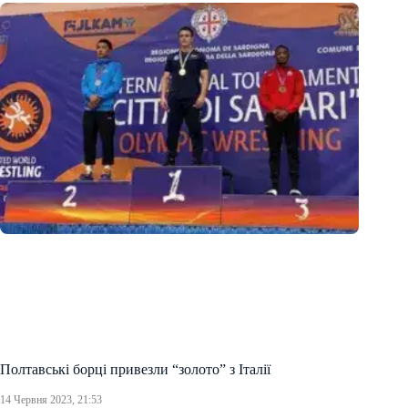
Полтавські борці привезли “золото” з Італії
14 Червня 2023, 21:53