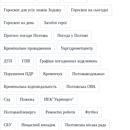
Гороскоп для усіх знаків Зодіаку
Гороскоп на сьогодні
Гороскоп на день
Загиблі герої
Прогноз погоди Полтава
Погода у Полтаві
Кримінальне провадження
Укргідрометцентр
ДТП
ГПВ
Графіки погодинних відключень
Порушення ПДР
Кременчук
Полтававодоканал
Кримінальна відповідальність
Полтавська ОВА
Суд
Пожежа
НЕК"Укренерго"
Полтаваобленерго
Ремонтні роботи
Футбол
СБУ
Нещасний випадок
Полтавська міська рада