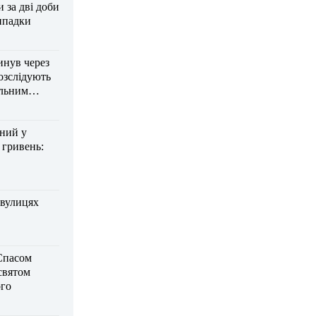
за дві доби
ипадки
инув через
озслідують
ельним
дний у
 гривень:
 вулицях
Спасом
 святом
го