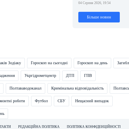
04 Серпня 2026, 19:54
Більше новин
аків Зодіаку
Гороскоп на сьогодні
Гороскоп на день
Загибл
вадження
Укргідрометцентр
ДТП
ГПВ
Полтававодоканал
Кримінальна відповідальність
Полтавс
монтні роботи
Футбол
СБУ
Нещасний випадок
ень
ТАКТИ
РЕДАКЦІЙНА ПОЛІТИКА
ПОЛІТИКА КОНФІДЕНЦІЙНОСТІ