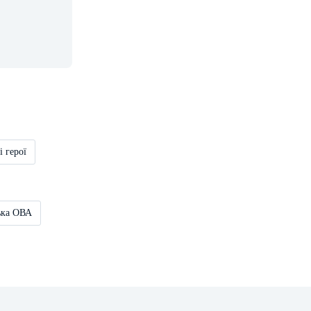
і герої
ька ОВА