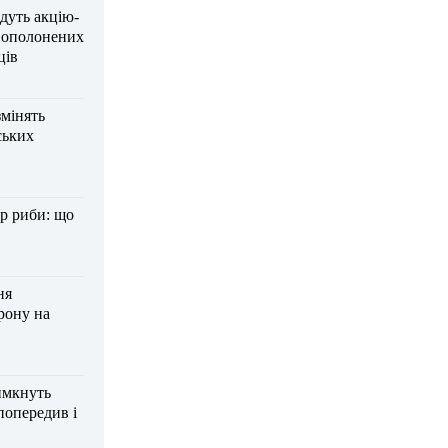
дуть акцію-
вополонених
ців
змінять
ських
р риби: що
ня
рону на
имкнуть
попередив і