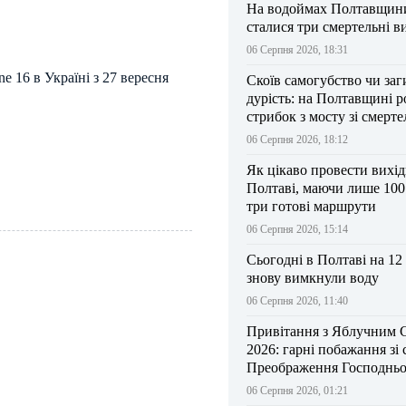
На водоймах Полтавщини 
сталися три смертельні в
06 Серпня 2026, 18:31
e 16 в Україні з 27 вересня
Скоїв самогубство чи заг
дурість: на Полтавщині р
стрибок з мосту зі смерт
результатом
06 Серпня 2026, 18:12
Як цікаво провести вихі
Полтаві, маючи лише 100
три готові маршрути
06 Серпня 2026, 15:14
Сьогодні в Полтаві на 12
знову вимкнули воду
06 Серпня 2026, 11:40
Привітання з Яблучним 
2026: гарні побажання зі
Преображення Господньо
06 Серпня 2026, 01:21