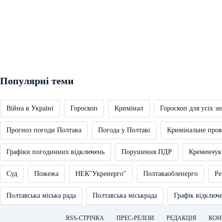
Популярні теми
Війна в Україні
Гороскоп
Кримінал
Гороскоп для усіх зн
Прогноз погоди Полтава
Погода у Полтаві
Кримінальне про
Графіки погодинних відключень
Порушення ПДР
Кременчук
Суд
Пожежа
НЕК"Укренерго"
Полтаваобленерго
Ре
Полтавська міська рада
Полтавська міськрада
Графік відключ
RSS-СТРІЧКА
ПРЕС-РЕЛІЗИ
РЕДАКЦІЯ
КОН