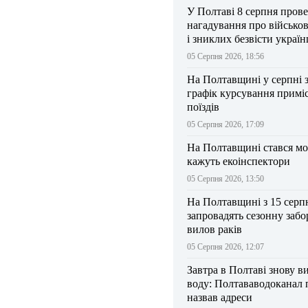
У Полтаві 8 серпня прове
нагадування про військо
і зниклих безвісти україн
05 Серпня 2026, 18:56
На Полтавщині у серпні 
графік курсування примі
поїздів
05 Серпня 2026, 17:09
На Полтавщині стався мо
кажуть екоінспектори
05 Серпня 2026, 13:50
На Полтавщині з 15 серп
запровадять сезонну забо
вилов раків
05 Серпня 2026, 12:07
Завтра в Полтаві знову в
воду: Полтававодоканал 
назвав адреси