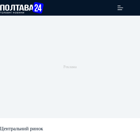
Перейти
до
вмісту
Центральний ринок