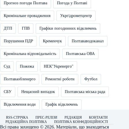
Прогноз погоди Полтава
Погода у Полтаві
Кримінальне провадження
Укргідрометцентр
ДТП
ГПВ
Графіки погодинних відключень
Порушення ПДР
Кременчук
Полтававодоканал
Кримінальна відповідальність
Полтавська ОВА
Суд
Пожежа
НЕК"Укренерго"
Полтаваобленерго
Ремонтні роботи
Футбол
СБУ
Нещасний випадок
Полтавська міська рада
Відключення води
Графік відключень
RSS-СТРІЧКА
ПРЕС-РЕЛІЗИ
РЕДАКЦІЯ
КОНТАКТИ
РЕДАКЦІЙНА ПОЛІТИКА
ПОЛІТИКА КОНФІДЕНЦІЙНОСТІ
Всі права захищено © 2026. Матеріали, що знаходяться