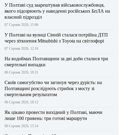
У Полтаві суд заарештував військовослужбовця,
якого підозрюють у наведенні російських БпЛА на
власний підрозділ
07 Серпня 2026, 15:06
У Полтаві на вулиці Сінній сталася потрійна ДТП
через зіткнення Mitsubishi з Toyota на світлофорі
07 Серпня 2026, 12:16
На водоймах Полтавщини за дві доби сталися три
смертельні випадки
06 Серпня 2026, 18:31
Скоїв самогубство чи загинув через дурість: на
Полтавщині розслідують стрибок з мосту зі
смертельним результатом
06 Серпня 2026, 18:12
Як цікаво провести вихідний у Полтаві, маючи
лише 100 гривень: три готові маршрути
06 Серпня 2026, 15:14