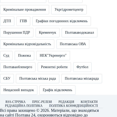
Кримінальне провадження
Укргідрометцентр
ДТП
ГПВ
Графіки погодинних відключень
Порушення ПДР
Кременчук
Полтававодоканал
Кримінальна відповідальність
Полтавська ОВА
Суд
Пожежа
НЕК"Укренерго"
Полтаваобленерго
Ремонтні роботи
Футбол
СБУ
Полтавська міська рада
Полтавська міськрада
Нещасний випадок
Графік відключень
RSS-СТРІЧКА
ПРЕС-РЕЛІЗИ
РЕДАКЦІЯ
КОНТАКТИ
РЕДАКЦІЙНА ПОЛІТИКА
ПОЛІТИКА КОНФІДЕНЦІЙНОСТІ
Всі права захищено © 2026. Матеріали, що знаходяться
на сайті
Полтава 24
, охороняються відповідно до