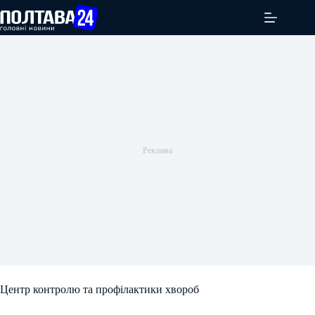
Перейти
до
вмісту
Центр контролю та профілактики хвороб