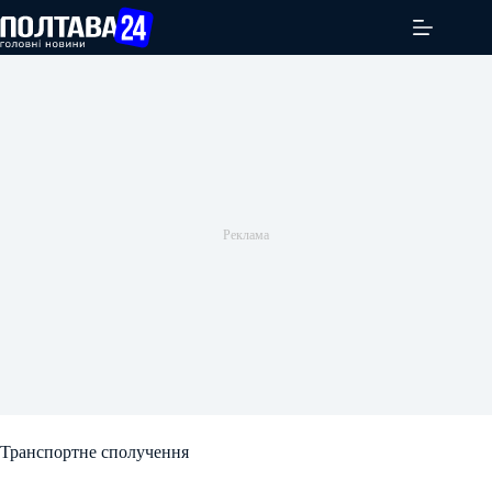
Перейти
до
вмісту
Транспортне сполучення