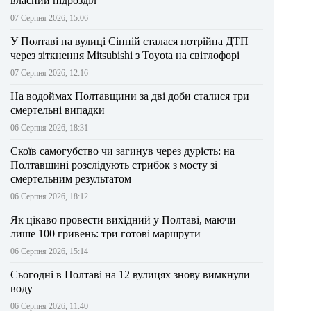
власний підрозділ
07 Серпня 2026, 15:06
У Полтаві на вулиці Сінній сталася потрійна ДТП
через зіткнення Mitsubishi з Toyota на світлофорі
07 Серпня 2026, 12:16
На водоймах Полтавщини за дві доби сталися три
смертельні випадки
06 Серпня 2026, 18:31
Скоїв самогубство чи загинув через дурість: на
Полтавщині розслідують стрибок з мосту зі
смертельним результатом
06 Серпня 2026, 18:12
Як цікаво провести вихідний у Полтаві, маючи
лише 100 гривень: три готові маршрути
06 Серпня 2026, 15:14
Сьогодні в Полтаві на 12 вулицях знову вимкнули
воду
06 Серпня 2026, 11:40