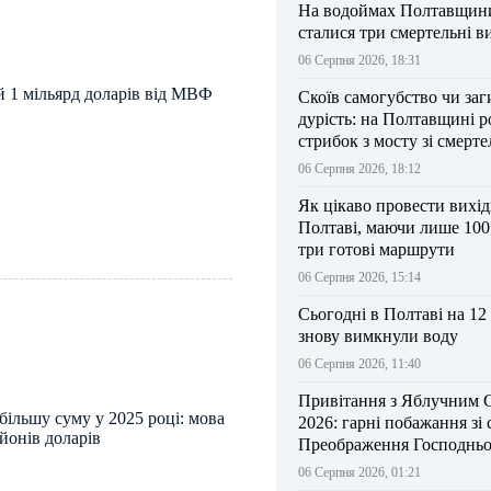
На водоймах Полтавщини 
сталися три смертельні в
06 Серпня 2026, 18:31
й 1 мільярд доларів від МВФ
Скоїв самогубство чи заг
дурість: на Полтавщині р
стрибок з мосту зі смерт
результатом
06 Серпня 2026, 18:12
Як цікаво провести вихі
Полтаві, маючи лише 100
три готові маршрути
06 Серпня 2026, 15:14
Сьогодні в Полтаві на 12
знову вимкнули воду
06 Серпня 2026, 11:40
Привітання з Яблучним 
ільшу суму у 2025 році: мова
2026: гарні побажання зі
йонів доларів
Преображення Господньо
06 Серпня 2026, 01:21