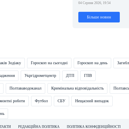
04 Серпня 2026, 19:54
Більше новин
аків Зодіаку
Гороскоп на сьогодні
Гороскоп на день
Загибл
вадження
Укргідрометцентр
ДТП
ГПВ
Полтававодоканал
Кримінальна відповідальність
Полтавс
монтні роботи
Футбол
СБУ
Нещасний випадок
ень
ТАКТИ
РЕДАКЦІЙНА ПОЛІТИКА
ПОЛІТИКА КОНФІДЕНЦІЙНОСТІ