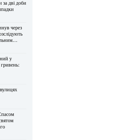
за дві доби
ипадки
инув через
озслідують
ельним
дний у
 гривень:
 вулицях
Спасом
 святом
го