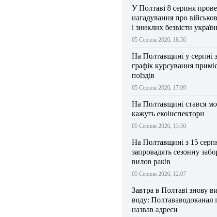
У Полтаві 8 серпня прове
нагадування про військо
і зниклих безвісти україн
05 Серпня 2026, 18:56
На Полтавщині у серпні 
графік курсування примі
поїздів
05 Серпня 2026, 17:09
На Полтавщині стався мо
кажуть екоінспектори
05 Серпня 2026, 13:50
На Полтавщині з 15 серп
запровадять сезонну забо
вилов раків
05 Серпня 2026, 12:07
Завтра в Полтаві знову в
воду: Полтававодоканал 
назвав адреси