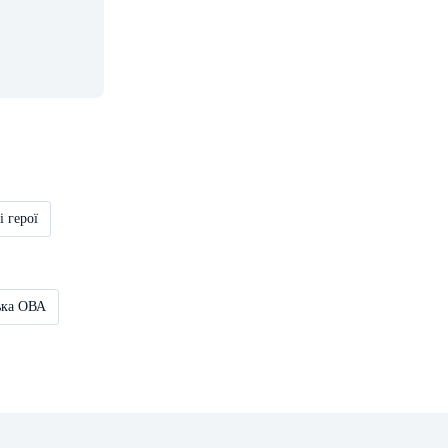
і герої
ька ОВА