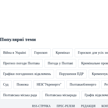
Популярні теми
Війна в Україні
Гороскоп
Кримінал
Гороскоп для усіх зн
Прогноз погоди Полтава
Погода у Полтаві
Кримінальне про
Графіки погодинних відключень
Порушення ПДР
Кременчук
Суд
Пожежа
НЕК"Укренерго"
Полтаваобленерго
Ре
Полтавська міська рада
Полтавська міськрада
Графік відключ
RSS-СТРІЧКА
ПРЕС-РЕЛІЗИ
РЕДАКЦІЯ
КОН