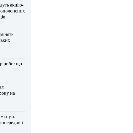
дуть акцію-
вополонених
ців
змінять
ських
р риби: що
ня
рону на
имкнуть
попередив і