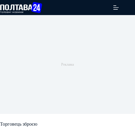
Перейти
до
вмісту
Торговець зброєю