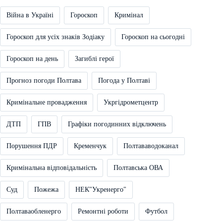
Війна в Україні
Гороскоп
Кримінал
Гороскоп для усіх знаків Зодіаку
Гороскоп на сьогодні
Гороскоп на день
Загиблі герої
Прогноз погоди Полтава
Погода у Полтаві
Кримінальне провадження
Укргідрометцентр
ДТП
ГПВ
Графіки погодинних відключень
Порушення ПДР
Кременчук
Полтававодоканал
Кримінальна відповідальність
Полтавська ОВА
Суд
Пожежа
НЕК"Укренерго"
Полтаваобленерго
Ремонтні роботи
Футбол