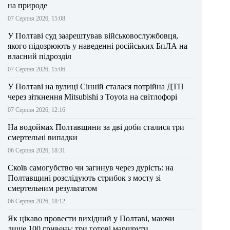
на природе
07 Серпня 2026, 15:08
У Полтаві суд заарештував військовослужбовця,
якого підозрюють у наведенні російських БпЛА на
власний підрозділ
07 Серпня 2026, 15:06
У Полтаві на вулиці Сінній сталася потрійна ДТП
через зіткнення Mitsubishi з Toyota на світлофорі
07 Серпня 2026, 12:16
На водоймах Полтавщини за дві доби сталися три
смертельні випадки
06 Серпня 2026, 18:31
Скоїв самогубство чи загинув через дурість: на
Полтавщині розслідують стрибок з мосту зі
смертельним результатом
06 Серпня 2026, 18:12
Як цікаво провести вихідний у Полтаві, маючи
лише 100 гривень: три готові маршрути