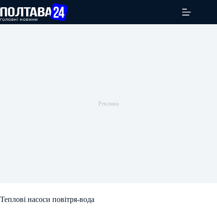
Перейти
до
вмісту
Теплові насоси повітря-вода