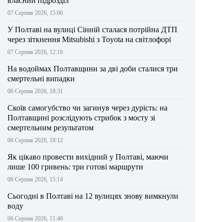
власний підрозділ
07 Серпня 2026, 15:06
У Полтаві на вулиці Сінній сталася потрійна ДТП
через зіткнення Mitsubishi з Toyota на світлофорі
07 Серпня 2026, 12:16
На водоймах Полтавщини за дві доби сталися три
смертельні випадки
06 Серпня 2026, 18:31
Скоїв самогубство чи загинув через дурість: на
Полтавщині розслідують стрибок з мосту зі
смертельним результатом
06 Серпня 2026, 18:12
Як цікаво провести вихідний у Полтаві, маючи
лише 100 гривень: три готові маршрути
06 Серпня 2026, 15:14
Сьогодні в Полтаві на 12 вулицях знову вимкнули
воду
06 Серпня 2026, 11:40