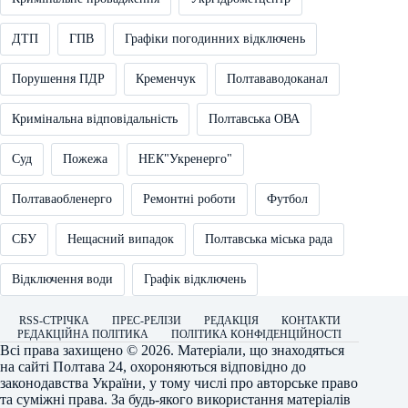
ДТП
ГПВ
Графіки погодинних відключень
Порушення ПДР
Кременчук
Полтававодоканал
Кримінальна відповідальність
Полтавська ОВА
Суд
Пожежа
НЕК"Укренерго"
Полтаваобленерго
Ремонтні роботи
Футбол
СБУ
Нещасний випадок
Полтавська міська рада
Відключення води
Графік відключень
RSS-СТРІЧКА
ПРЕС-РЕЛІЗИ
РЕДАКЦІЯ
КОНТАКТИ
РЕДАКЦІЙНА ПОЛІТИКА
ПОЛІТИКА КОНФІДЕНЦІЙНОСТІ
Всі права захищено © 2026. Матеріали, що знаходяться
на сайті
Полтава 24
, охороняються відповідно до
законодавства України, у тому числі про авторське право
та суміжні права. За будь-якого використання матеріалів