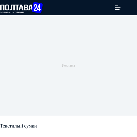
Перейти
до
вмісту
Текстильні сумки