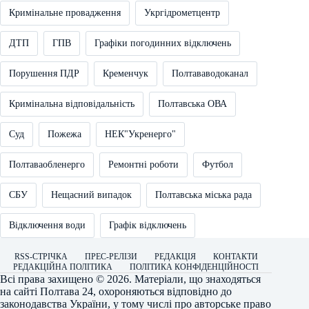
Кримінальне провадження
Укргідрометцентр
ДТП
ГПВ
Графіки погодинних відключень
Порушення ПДР
Кременчук
Полтававодоканал
Кримінальна відповідальність
Полтавська ОВА
Суд
Пожежа
НЕК"Укренерго"
Полтаваобленерго
Ремонтні роботи
Футбол
СБУ
Нещасний випадок
Полтавська міська рада
Відключення води
Графік відключень
RSS-СТРІЧКА
ПРЕС-РЕЛІЗИ
РЕДАКЦІЯ
КОНТАКТИ
РЕДАКЦІЙНА ПОЛІТИКА
ПОЛІТИКА КОНФІДЕНЦІЙНОСТІ
Всі права захищено © 2026. Матеріали, що знаходяться
на сайті
Полтава 24
, охороняються відповідно до
законодавства України, у тому числі про авторське право