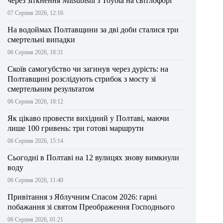
через зіткнення Mitsubishi з Toyota на світлофорі
07 Серпня 2026, 12:16
На водоймах Полтавщини за дві доби сталися три
смертельні випадки
06 Серпня 2026, 18:31
Скоїв самогубство чи загинув через дурість: на
Полтавщині розслідують стрибок з мосту зі
смертельним результатом
06 Серпня 2026, 18:12
Як цікаво провести вихідний у Полтаві, маючи
лише 100 гривень: три готові маршрути
06 Серпня 2026, 15:14
Сьогодні в Полтаві на 12 вулицях знову вимкнули
воду
06 Серпня 2026, 11:40
Привітання з Яблучним Спасом 2026: гарні
побажання зі святом Преображення Господнього
06 Серпня 2026, 01:21