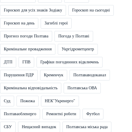
Гороскоп для усіх знаків Зодіаку
Гороскоп на сьогодні
Гороскоп на день
Загиблі герої
Прогноз погоди Полтава
Погода у Полтаві
Кримінальне провадження
Укргідрометцентр
ДТП
ГПВ
Графіки погодинних відключень
Порушення ПДР
Кременчук
Полтававодоканал
Кримінальна відповідальність
Полтавська ОВА
Суд
Пожежа
НЕК"Укренерго"
Полтаваобленерго
Ремонтні роботи
Футбол
СБУ
Нещасний випадок
Полтавська міська рада