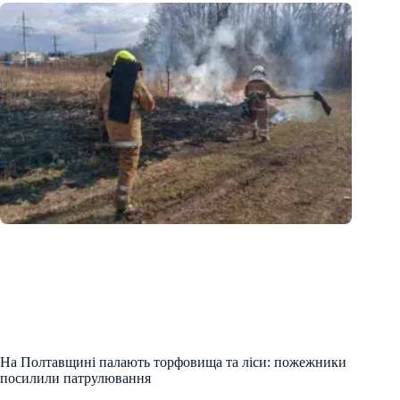
На Полтавщині палають торфовища та ліси: пожежники
посилили патрулювання