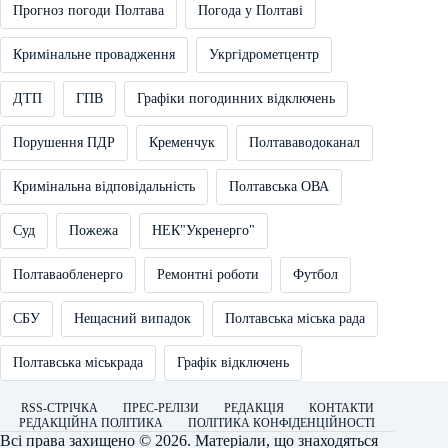
Прогноз погоди Полтава
Погода у Полтаві
Кримінальне провадження
Укргідрометцентр
ДТП
ГПВ
Графіки погодинних відключень
Порушення ПДР
Кременчук
Полтававодоканал
Кримінальна відповідальність
Полтавська ОВА
Суд
Пожежа
НЕК"Укренерго"
Полтаваобленерго
Ремонтні роботи
Футбол
СБУ
Нещасний випадок
Полтавська міська рада
Полтавська міськрада
Графік відключень
RSS-СТРІЧКА
ПРЕС-РЕЛІЗИ
РЕДАКЦІЯ
КОНТАКТИ
РЕДАКЦІЙНА ПОЛІТИКА
ПОЛІТИКА КОНФІДЕНЦІЙНОСТІ
Всі права захищено © 2026. Матеріали, що знаходяться