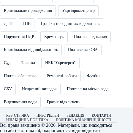
Кримінальне провадження
Укргідрометцентр
ДТП
ГПВ
Графіки погодинних відключень
Порушення ПДР
Кременчук
Полтававодоканал
Кримінальна відповідальність
Полтавська ОВА
Суд
Пожежа
НЕК"Укренерго"
Полтаваобленерго
Ремонтні роботи
Футбол
СБУ
Нещасний випадок
Полтавська міська рада
Відключення води
Графік відключень
RSS-СТРІЧКА
ПРЕС-РЕЛІЗИ
РЕДАКЦІЯ
КОНТАКТИ
РЕДАКЦІЙНА ПОЛІТИКА
ПОЛІТИКА КОНФІДЕНЦІЙНОСТІ
Всі права захищено © 2026. Матеріали, що знаходяться
на сайті
Полтава 24
, охороняються відповідно до