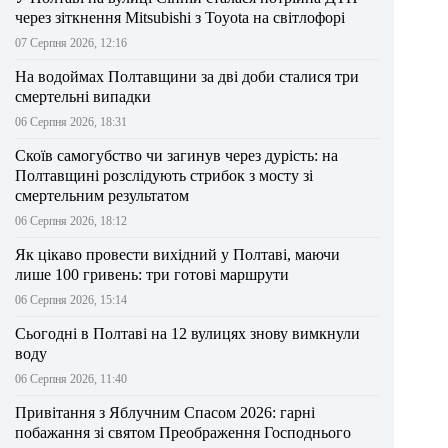
через зіткнення Mitsubishi з Toyota на світлофорі
07 Серпня 2026, 12:16
На водоймах Полтавщини за дві доби сталися три
смертельні випадки
06 Серпня 2026, 18:31
Скоїв самогубство чи загинув через дурість: на
Полтавщині розслідують стрибок з мосту зі
смертельним результатом
06 Серпня 2026, 18:12
Як цікаво провести вихідний у Полтаві, маючи
лише 100 гривень: три готові маршрути
06 Серпня 2026, 15:14
Сьогодні в Полтаві на 12 вулицях знову вимкнули
воду
06 Серпня 2026, 11:40
Привітання з Яблучним Спасом 2026: гарні
побажання зі святом Преображення Господнього