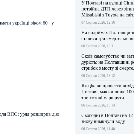
У Полтаві на вулиці Сінн
потрійна ДТП через зітк
Mitsubishi з Toyota на сві
мати українці віком 60+ у
07 Серпня 2026, 12:16
На водоймах Полтавщини 
сталися три смертельні в
06 Серпня 2026, 18:31
Скоїв самогубство чи заг
дурість: на Полтавщині р
стрибок з мосту зі смерт
результатом
06 Серпня 2026, 18:12
Як цікаво провести вихі
Полтаві, маючи лише 100
три готові маршрути
06 Серпня 2026, 15:14
 для ВПО: уряд розширив дію
Сьогодні в Полтаві на 12
знову вимкнули воду
06 Серпня 2026, 11:40