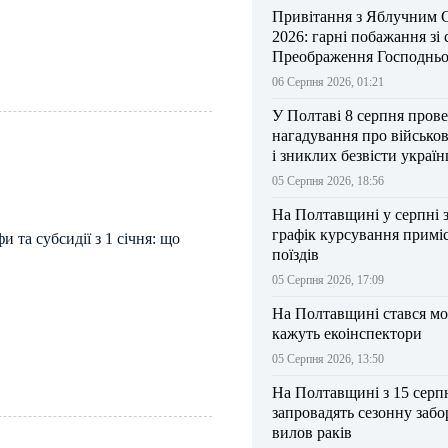
Привітання з Яблучним 
2026: гарні побажання зі
Преображення Господньо
06 Серпня 2026, 01:21
У Полтаві 8 серпня прове
нагадування про військо
і зниклих безвісти україн
05 Серпня 2026, 18:56
На Полтавщині у серпні 
графік курсування примі
 та субсидії з 1 січня: що
поїздів
05 Серпня 2026, 17:09
На Полтавщині стався мо
кажуть екоінспектори
05 Серпня 2026, 13:50
На Полтавщині з 15 серп
запровадять сезонну забо
вилов раків