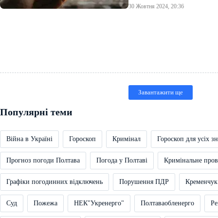
30 Жовтня 2024, 20:36
Завантажити ще
Популярні теми
Війна в Україні
Гороскоп
Кримінал
Гороскоп для усіх зн
Прогноз погоди Полтава
Погода у Полтаві
Кримінальне про
Графіки погодинних відключень
Порушення ПДР
Кременчук
Суд
Пожежа
НЕК"Укренерго"
Полтаваобленерго
Ре