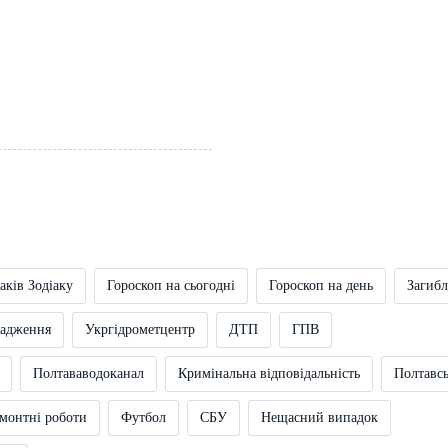
аків Зодіаку
Гороскоп на сьогодні
Гороскоп на день
Загибл
вадження
Укргідрометцентр
ДТП
ГПВ
Полтававодоканал
Кримінальна відповідальність
Полтавс
монтні роботи
Футбол
СБУ
Нещасний випадок