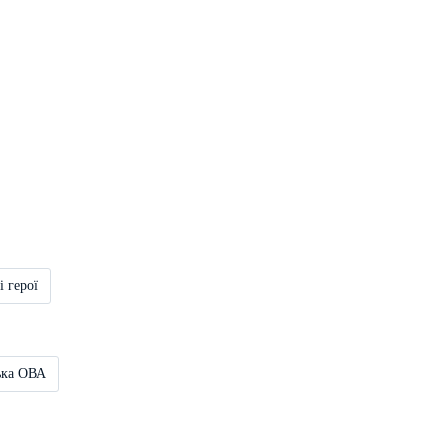
і герої
ька ОВА