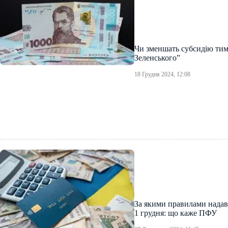
Чи зменшать субсидію тим,
Зеленського”
18 Грудня 2024, 12:08
За якими правилами надав
1 грудня: що каже ПФУ