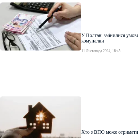
У Полтаві змінилися умов
комуналки
11 Листопада 2024, 18:45
Хто з ВПО може отримати