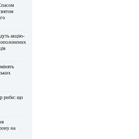
Спасом
 святом
го
дуть акцію-
вополонених
ців
змінять
ських
р риби: що
ня
рону на