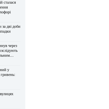
ій сталася
нення
тлофорі
за дві доби
ипадки
инув через
озслідують
ельним
дний у
 гривень:
 вулицях