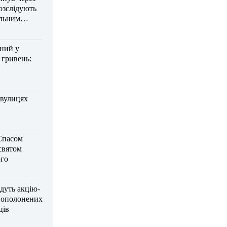
озслідують
ельним
дний у
 гривень:
 вулицях
Спасом
 святом
го
дуть акцію-
вополонених
ців