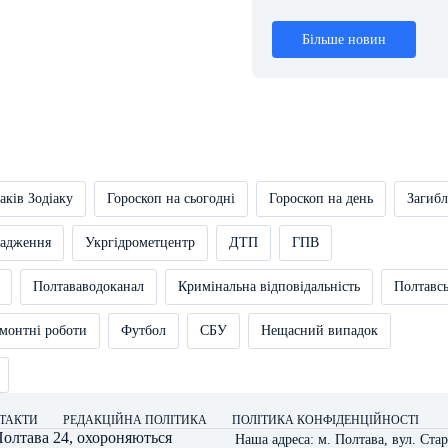
Більше новин
аків Зодіаку
Гороскоп на сьогодні
Гороскоп на день
Загибл
вадження
Укргідрометцентр
ДТП
ГПВ
Полтававодоканал
Кримінальна відповідальність
Полтавс
монтні роботи
Футбол
СБУ
Нещасний випадок
ТАКТИ
РЕДАКЦІЙНА ПОЛІТИКА
ПОЛІТИКА КОНФІДЕНЦІЙНОСТІ
олтава 24
, охороняються
Наша адреса: м. Полтава, вул. Стар