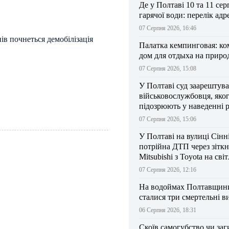
Де у Полтаві 10 та 11 сер
гарячої води: перелік адр
07 Серпня 2026, 16:46
нів почнеться демобілізація
Палатка кемпинговая: к
дом для отдыха на приро
07 Серпня 2026, 15:08
У Полтаві суд заарештув
військовослужбовця, яко
підозрюють у наведенні 
БпЛА на власний підрозд
07 Серпня 2026, 15:06
У Полтаві на вулиці Сінн
потрійна ДТП через зітк
Mitsubishi з Toyota на сві
07 Серпня 2026, 12:16
На водоймах Полтавщини 
сталися три смертельні в
06 Серпня 2026, 18:31
Скоїв самогубство чи заг