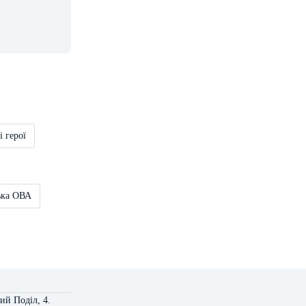
і герої
ька ОВА
ий Поділ, 4.