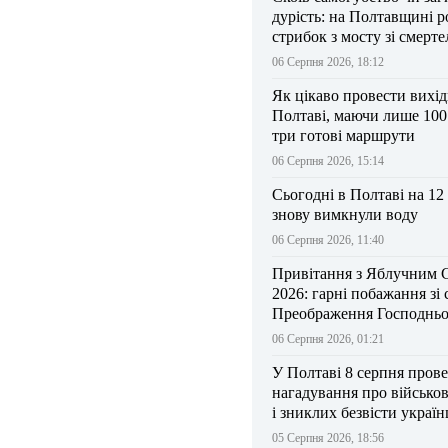
дурість: на Полтавщині р
стрибок з мосту зі смерт
результатом
06 Серпня 2026, 18:12
Як цікаво провести вихі
Полтаві, маючи лише 100
три готові маршрути
06 Серпня 2026, 15:14
Сьогодні в Полтаві на 12
знову вимкнули воду
06 Серпня 2026, 11:40
Привітання з Яблучним 
2026: гарні побажання зі
Преображення Господньо
06 Серпня 2026, 01:21
У Полтаві 8 серпня прове
нагадування про військо
і зниклих безвісти україн
05 Серпня 2026, 18:56