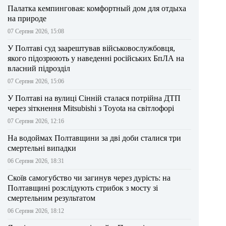
Палатка кемпинговая: комфортный дом для отдыха
на природе
07 Серпня 2026, 15:08
У Полтаві суд заарештував військовослужбовця,
якого підозрюють у наведенні російських БпЛА на
власний підрозділ
07 Серпня 2026, 15:06
У Полтаві на вулиці Сінній сталася потрійна ДТП
через зіткнення Mitsubishi з Toyota на світлофорі
07 Серпня 2026, 12:16
На водоймах Полтавщини за дві доби сталися три
смертельні випадки
06 Серпня 2026, 18:31
Скоїв самогубство чи загинув через дурість: на
Полтавщині розслідують стрибок з мосту зі
смертельним результатом
06 Серпня 2026, 18:12