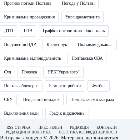
Прогноз погоди Полтава
Погода у Полтаві
Кримінальне провадження
Укргідрометцентр
ДТП
ГПВ
Графіки погодинних відключень
Порушення ПДР
Кременчук
Полтававодоканал
Кримінальна відповідальність
Полтавська ОВА
Суд
Пожежа
НЕК"Укренерго"
Полтаваобленерго
Ремонтні роботи
Футбол
СБУ
Нещасний випадок
Полтавська міська рада
Відключення води
Графік відключень
RSS-СТРІЧКА
ПРЕС-РЕЛІЗИ
РЕДАКЦІЯ
КОНТАКТИ
РЕДАКЦІЙНА ПОЛІТИКА
ПОЛІТИКА КОНФІДЕНЦІЙНОСТІ
Всі права захищено © 2026. Матеріали, що знаходяться