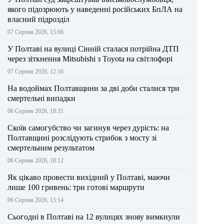
якого підозрюють у наведенні російських БпЛА на
власний підрозділ
07 Серпня 2026, 15:06
У Полтаві на вулиці Сінній сталася потрійна ДТП
через зіткнення Mitsubishi з Toyota на світлофорі
07 Серпня 2026, 12:16
На водоймах Полтавщини за дві доби сталися три
смертельні випадки
06 Серпня 2026, 18:31
Скоїв самогубство чи загинув через дурість: на
Полтавщині розслідують стрибок з мосту зі
смертельним результатом
06 Серпня 2026, 18:12
Як цікаво провести вихідний у Полтаві, маючи
лише 100 гривень: три готові маршрути
06 Серпня 2026, 15:14
Сьогодні в Полтаві на 12 вулицях знову вимкнули