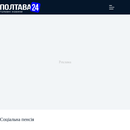
Перейти
до
вмісту
Соціальна пенсія