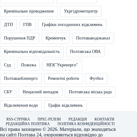
Кримінальне провадження
Укргідрометцентр
ДТП
ГПВ
Графіки погодинних відключень
Порушення ПДР
Кременчук
Полтававодоканал
Кримінальна відповідальність
Полтавська ОВА
Суд
Пожежа
НЕК"Укренерго"
Полтаваобленерго
Ремонтні роботи
Футбол
СБУ
Нещасний випадок
Полтавська міська рада
Відключення води
Графік відключень
RSS-СТРІЧКА
ПРЕС-РЕЛІЗИ
РЕДАКЦІЯ
КОНТАКТИ
РЕДАКЦІЙНА ПОЛІТИКА
ПОЛІТИКА КОНФІДЕНЦІЙНОСТІ
Всі права захищено © 2026. Матеріали, що знаходяться
на сайті
Полтава 24
, охороняються відповідно до