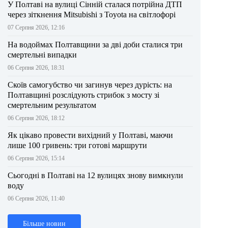
У Полтаві на вулиці Сінній сталася потрійна ДТП
через зіткнення Mitsubishi з Toyota на світлофорі
07 Серпня 2026, 12:16
На водоймах Полтавщини за дві доби сталися три
смертельні випадки
06 Серпня 2026, 18:31
Скоїв самогубство чи загинув через дурість: на
Полтавщині розслідують стрибок з мосту зі
смертельним результатом
06 Серпня 2026, 18:12
Як цікаво провести вихідний у Полтаві, маючи
лише 100 гривень: три готові маршрути
06 Серпня 2026, 15:14
Сьогодні в Полтаві на 12 вулицях знову вимкнули
воду
06 Серпня 2026, 11:40
Більше новин