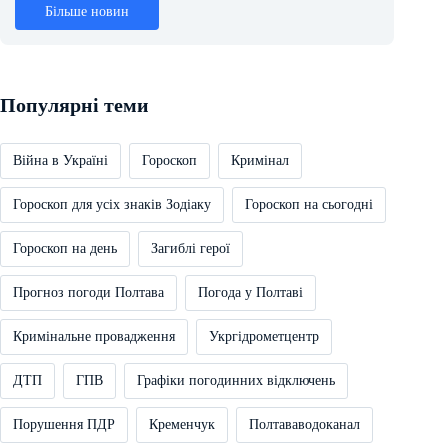
Більше новин
Популярні теми
Війна в Україні
Гороскоп
Кримінал
Гороскоп для усіх знаків Зодіаку
Гороскоп на сьогодні
Гороскоп на день
Загиблі герої
Прогноз погоди Полтава
Погода у Полтаві
Кримінальне провадження
Укргідрометцентр
ДТП
ГПВ
Графіки погодинних відключень
Порушення ПДР
Кременчук
Полтававодоканал