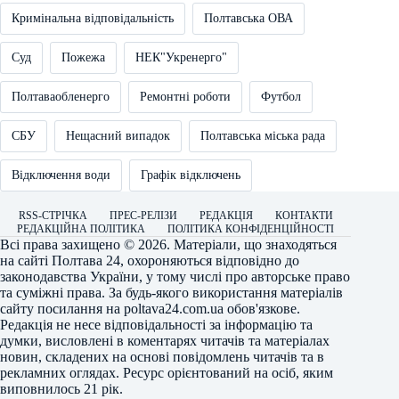
Кримінальна відповідальність
Полтавська ОВА
Суд
Пожежа
НЕК"Укренерго"
Полтаваобленерго
Ремонтні роботи
Футбол
СБУ
Нещасний випадок
Полтавська міська рада
Відключення води
Графік відключень
RSS-СТРІЧКА
ПРЕС-РЕЛІЗИ
РЕДАКЦІЯ
КОНТАКТИ
РЕДАКЦІЙНА ПОЛІТИКА
ПОЛІТИКА КОНФІДЕНЦІЙНОСТІ
Всі права захищено © 2026. Матеріали, що знаходяться
на сайті
Полтава 24
, охороняються відповідно до
законодавства України, у тому числі про авторське право
та суміжні права. За будь-якого використання матеріалів
сайту посилання на
poltava24.com.ua
обов'язкове.
Редакція не несе відповідальності за інформацію та
думки, висловлені в коментарях читачів та матеріалах
новин, складених на основі повідомлень читачів та в
рекламних оглядах. Ресурс орієнтований на осіб, яким
виповнилось 21 рік.