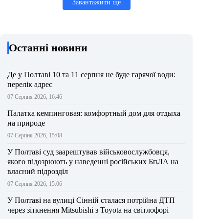
Завантажити ще
Останні новини
Де у Полтаві 10 та 11 серпня не буде гарячої води:
перелік адрес
07 Серпня 2026, 16:46
Палатка кемпинговая: комфортный дом для отдыха
на природе
07 Серпня 2026, 15:08
У Полтаві суд заарештував військовослужбовця,
якого підозрюють у наведенні російських БпЛА на
власний підрозділ
07 Серпня 2026, 15:06
У Полтаві на вулиці Сінній сталася потрійна ДТП
через зіткнення Mitsubishi з Toyota на світлофорі