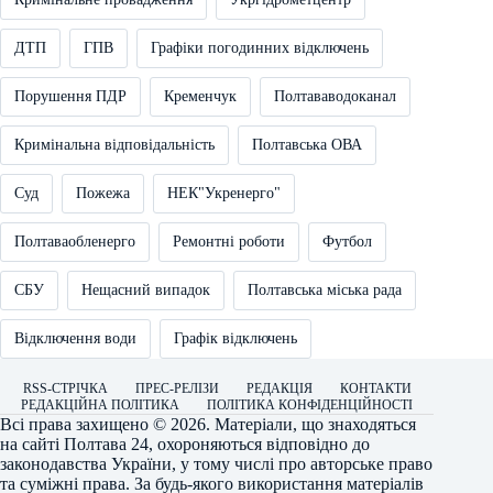
ДТП
ГПВ
Графіки погодинних відключень
Порушення ПДР
Кременчук
Полтававодоканал
Кримінальна відповідальність
Полтавська ОВА
Суд
Пожежа
НЕК"Укренерго"
Полтаваобленерго
Ремонтні роботи
Футбол
СБУ
Нещасний випадок
Полтавська міська рада
Відключення води
Графік відключень
RSS-СТРІЧКА
ПРЕС-РЕЛІЗИ
РЕДАКЦІЯ
КОНТАКТИ
РЕДАКЦІЙНА ПОЛІТИКА
ПОЛІТИКА КОНФІДЕНЦІЙНОСТІ
Всі права захищено © 2026. Матеріали, що знаходяться
на сайті
Полтава 24
, охороняються відповідно до
законодавства України, у тому числі про авторське право
та суміжні права. За будь-якого використання матеріалів