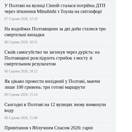
У Полтаві на вулиці Сінній сталася потрійна ДТП
через зіткнення Mitsubishi з Toyota на світлофорі
07 Серпня 2026, 12:16
На водоймах Полтавщини за дві доби сталися три
смертельні випадки
06 Серпня 2026, 18:31
Скоїв самогубство чи загинув через дурість: на
Полтавщині розслідують стрибок з мосту зі
смертельним результатом
06 Серпня 2026, 18:12
Як цікаво провести вихідний у Полтаві, маючи
лише 100 гривень: три готові маршрути
06 Серпня 2026, 15:14
Сьогодні в Полтаві на 12 вулицях знову вимкнули
воду
06 Серпня 2026, 11:40
Привітання з Яблучним Спасом 2026: гарні