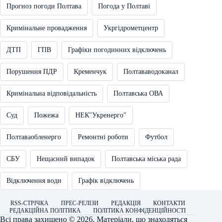
Прогноз погоди Полтава
Погода у Полтаві
Кримінальне провадження
Укргідрометцентр
ДТП
ГПВ
Графіки погодинних відключень
Порушення ПДР
Кременчук
Полтававодоканал
Кримінальна відповідальність
Полтавська ОВА
Суд
Пожежа
НЕК"Укренерго"
Полтаваобленерго
Ремонтні роботи
Футбол
СБУ
Нещасний випадок
Полтавська міська рада
Відключення води
Графік відключень
RSS-СТРІЧКА
ПРЕС-РЕЛІЗИ
РЕДАКЦІЯ
КОНТАКТИ
РЕДАКЦІЙНА ПОЛІТИКА
ПОЛІТИКА КОНФІДЕНЦІЙНОСТІ
Всі права захищено © 2026. Матеріали, що знаходяться