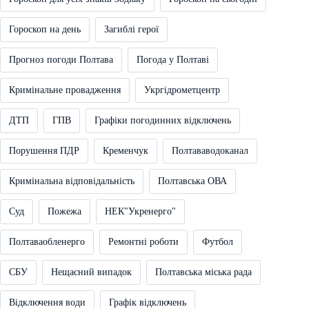
Гороскоп на день
Загиблі герої
Прогноз погоди Полтава
Погода у Полтаві
Кримінальне провадження
Укргідрометцентр
ДТП
ГПВ
Графіки погодинних відключень
Порушення ПДР
Кременчук
Полтававодоканал
Кримінальна відповідальність
Полтавська ОВА
Суд
Пожежа
НЕК"Укренерго"
Полтаваобленерго
Ремонтні роботи
Футбол
СБУ
Нещасний випадок
Полтавська міська рада
Відключення води
Графік відключень