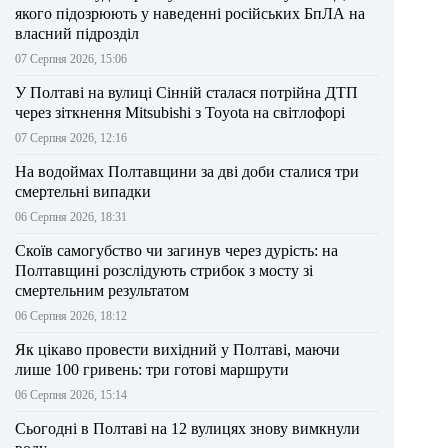
якого підозрюють у наведенні російських БпЛА на
власний підрозділ
07 Серпня 2026, 15:06
У Полтаві на вулиці Сінній сталася потрійна ДТП
через зіткнення Mitsubishi з Toyota на світлофорі
07 Серпня 2026, 12:16
На водоймах Полтавщини за дві доби сталися три
смертельні випадки
06 Серпня 2026, 18:31
Скоїв самогубство чи загинув через дурість: на
Полтавщині розслідують стрибок з мосту зі
смертельним результатом
06 Серпня 2026, 18:12
Як цікаво провести вихідний у Полтаві, маючи
лише 100 гривень: три готові маршрути
06 Серпня 2026, 15:14
Сьогодні в Полтаві на 12 вулицях знову вимкнули