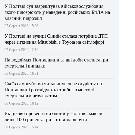
У Полтаві суд заарештував військовослужбовця,
якого підозрюють у наведенні російських БпЛА на
власний підрозділ
07 Серпня 2026, 15:06
У Полтаві на вулиці Сінній сталася потрійна ДТП
через зіткнення Mitsubishi з Toyota на світлофорі
07 Серпня 2026, 12:16
На водоймах Полтавщини за дві доби сталися три
смертельні випадки
06 Серпня 2026, 18:31
Скоїв самогубство чи загинув через дурість: на
Полтавщині розслідують стрибок з мосту зі
смертельним результатом
06 Серпня 2026, 18:12
Як цікаво провести вихідний у Полтаві, маючи
лише 100 гривень: три готові маршрути
06 Серпня 2026, 15:14