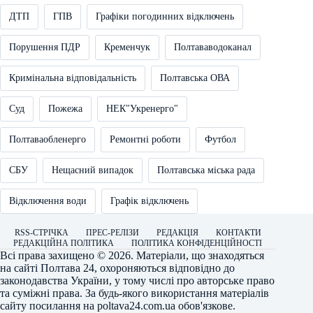
ДТП
ГПВ
Графіки погодинних відключень
Порушення ПДР
Кременчук
Полтававодоканал
Кримінальна відповідальність
Полтавська ОВА
Суд
Пожежа
НЕК"Укренерго"
Полтаваобленерго
Ремонтні роботи
Футбол
СБУ
Нещасний випадок
Полтавська міська рада
Відключення води
Графік відключень
RSS-СТРІЧКА
ПРЕС-РЕЛІЗИ
РЕДАКЦІЯ
КОНТАКТИ
РЕДАКЦІЙНА ПОЛІТИКА
ПОЛІТИКА КОНФІДЕНЦІЙНОСТІ
Всі права захищено © 2026. Матеріали, що знаходяться
на сайті
Полтава 24
, охороняються відповідно до
законодавства України, у тому числі про авторське право
та суміжні права. За будь-якого використання матеріалів
сайту посилання на
poltava24.com.ua
обов'язкове.