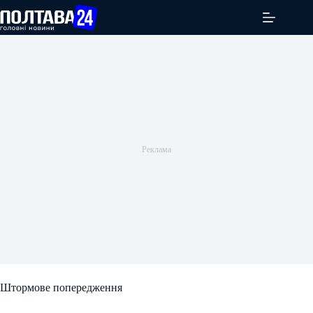
Перейти
до
вмісту
Штормове попередження