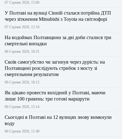
07 Серпня 2026, 15:06
У Полтаві на вулиці Сінній сталася потрійна ДТП
через зіткнення Mitsubishi з Toyota на світлофорі
07 Серпня 2026, 12:16
На водоймах Полтавщини за дві доби сталися три
смертельні випадки
06 Серпня 2026, 18:31
Скоїв самогубство чи загинув через дурість: на
Полтавщині розслідують стрибок з мосту зі
смертельним результатом
06 Серпня 2026, 18:12
Як цікаво провести вихідний у Полтаві, маючи
лише 100 гривень: три готові маршрути
06 Серпня 2026, 15:14
Сьогодні в Полтаві на 12 вулицях знову вимкнули
воду
06 Серпня 2026, 11:40