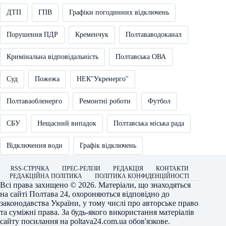
ДТП
ГПВ
Графіки погодинних відключень
Порушення ПДР
Кременчук
Полтававодоканал
Кримінальна відповідальність
Полтавська ОВА
Суд
Пожежа
НЕК"Укренерго"
Полтаваобленерго
Ремонтні роботи
Футбол
СБУ
Нещасний випадок
Полтавська міська рада
Відключення води
Графік відключень
RSS-СТРІЧКА
ПРЕС-РЕЛІЗИ
РЕДАКЦІЯ
КОНТАКТИ
РЕДАКЦІЙНА ПОЛІТИКА
ПОЛІТИКА КОНФІДЕНЦІЙНОСТІ
Всі права захищено © 2026. Матеріали, що знаходяться
на сайті
Полтава 24
, охороняються відповідно до
законодавства України, у тому числі про авторське право
та суміжні права. За будь-якого використання матеріалів
сайту посилання на
poltava24.com.ua
обов'язкове.