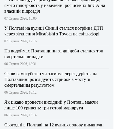
якого підозрюють у наведенні російських БпЛА на
власний підрозділ
07 Серпня 2026, 15:06
У Полтаві на вулиці Сінній сталася потрійна ДТП
через зіткнення Mitsubishi з Toyota на світлофорі
07 Серпня 2026, 12:16
На водоймах Полтавщини за дві доби сталися три
смертельні випадки
06 Серпня 2026, 18:31
Скоїв самогубство чи загинув через дурість: на
Полтавщині розслідують стрибок з мосту зі
смертельним результатом
06 Серпня 2026, 18:12
Як цікаво провести вихідний у Полтаві, маючи
лише 100 гривень: три готові маршрути
06 Серпня 2026, 15:14
Сьогодні в Полтаві на 12 вулицях знову вимкнули