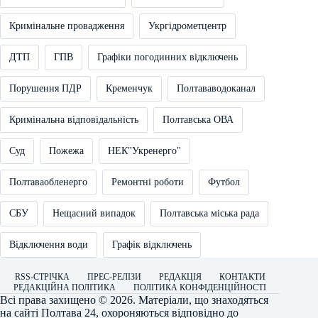
Кримінальне провадження
Укргідрометцентр
ДТП
ГПВ
Графіки погодинних відключень
Порушення ПДР
Кременчук
Полтававодоканал
Кримінальна відповідальність
Полтавська ОВА
Суд
Пожежа
НЕК"Укренерго"
Полтаваобленерго
Ремонтні роботи
Футбол
СБУ
Нещасний випадок
Полтавська міська рада
Відключення води
Графік відключень
RSS-СТРІЧКА
ПРЕС-РЕЛІЗИ
РЕДАКЦІЯ
КОНТАКТИ
РЕДАКЦІЙНА ПОЛІТИКА
ПОЛІТИКА КОНФІДЕНЦІЙНОСТІ
Всі права захищено © 2026. Матеріали, що знаходяться
на сайті
Полтава 24
, охороняються відповідно до