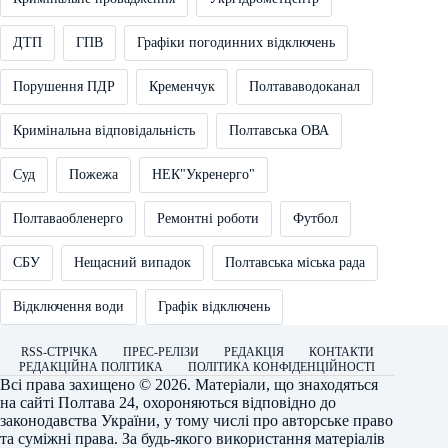
ДТП
ГПВ
Графіки погодинних відключень
Порушення ПДР
Кременчук
Полтававодоканал
Кримінальна відповідальність
Полтавська ОВА
Суд
Пожежа
НЕК"Укренерго"
Полтаваобленерго
Ремонтні роботи
Футбол
СБУ
Нещасний випадок
Полтавська міська рада
Відключення води
Графік відключень
RSS-СТРІЧКА
ПРЕС-РЕЛІЗИ
РЕДАКЦІЯ
КОНТАКТИ
РЕДАКЦІЙНА ПОЛІТИКА
ПОЛІТИКА КОНФІДЕНЦІЙНОСТІ
Всі права захищено © 2026. Матеріали, що знаходяться
на сайті
Полтава 24
, охороняються відповідно до
законодавства України, у тому числі про авторське право
та суміжні права. За будь-якого використання матеріалів