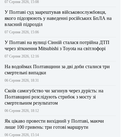
07 Серпня 2026, 15:08
У Полтаві суд заарештував військовослужбовця,
якого підозрюють у наведенні російських БпЛА на
власний підрозділ
07 Серпня 2026, 15:06
У Полтаві на вулиці Сінній сталася потрійна ДТП
через зіткнення Mitsubishi з Toyota на світлофорі
07 Серпня 2026, 12:16
На водоймах Полтавщини за дві доби сталися три
смертельні випадки
06 Серпня 2026, 18:31
Скоїв самогубство чи загинув через дурість: на
Полтавщині розслідують стрибок з мосту зі
смертельним результатом
06 Серпня 2026, 18:12
Як цікаво провести вихідний у Полтаві, маючи
лише 100 гривень: три готові маршрути
06 Серпня 2026, 15:14