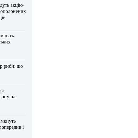
дуть акцію-
вополонених
ців
змінять
ських
р риби: що
ня
рону на
имкнуть
попередив і