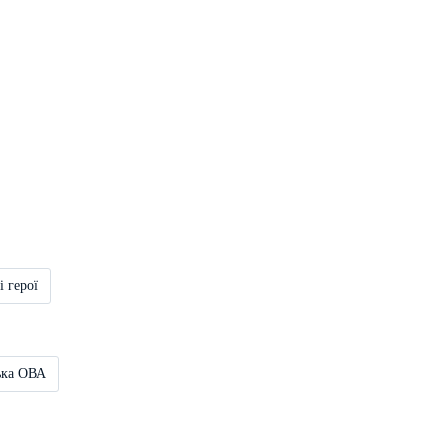
і герої
ька ОВА