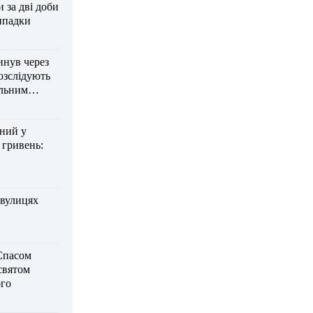
за дві доби
ипадки
инув через
озслідують
ельним
дний у
 гривень:
 вулицях
Спасом
 святом
го