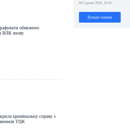
04 Серпня 2026, 19:54
Більше новин
рафувати обмежено
и ВЛК знову
крила кримінальну справу з
тавників ТЦК