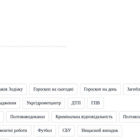
аків Зодіаку
Гороскоп на сьогодні
Гороскоп на день
Загибл
вадження
Укргідрометцентр
ДТП
ГПВ
Полтававодоканал
Кримінальна відповідальність
Полтавс
монтні роботи
Футбол
СБУ
Нещасний випадок