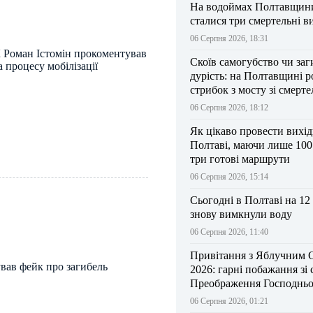
На водоймах Полтавщини 
сталися три смертельні в
06 Серпня 2026, 18:31
 Роман Істомін прокоментував
Скоїв самогубство чи заг
 процесу мобілізації
дурість: на Полтавщині р
стрибок з мосту зі смерт
результатом
06 Серпня 2026, 18:12
Як цікаво провести вихі
Полтаві, маючи лише 100
три готові маршрути
06 Серпня 2026, 15:14
Сьогодні в Полтаві на 12
знову вимкнули воду
06 Серпня 2026, 11:40
Привітання з Яблучним 
вав фейк про загибель
2026: гарні побажання зі
Преображення Господньо
06 Серпня 2026, 01:21