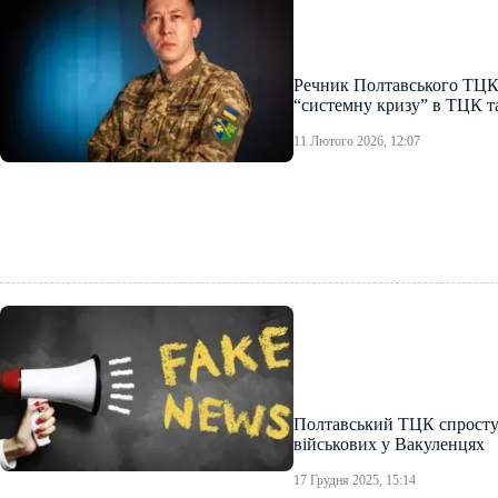
Речник Полтавського ТЦК
“системну кризу” в ТЦК та
11 Лютого 2026, 12:07
Полтавський ТЦК спросту
військових у Вакуленцях
17 Грудня 2025, 15:14