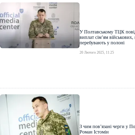
У Полтавському ТЦК пові
виплат сім’ям військових, 
перебувають у полоні
20 Лютого 2025, 11:25
З чим пов’язані черги у 
Роман Істомін