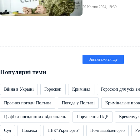
29 Квітня 2024, 19:39
Завантажити ще
Популярні теми
Війна в Україні
Гороскоп
Кримінал
Гороскоп для усіх зн
Прогноз погоди Полтава
Погода у Полтаві
Кримінальне про
Графіки погодинних відключень
Порушення ПДР
Кременчук
Суд
Пожежа
НЕК"Укренерго"
Полтаваобленерго
Ре