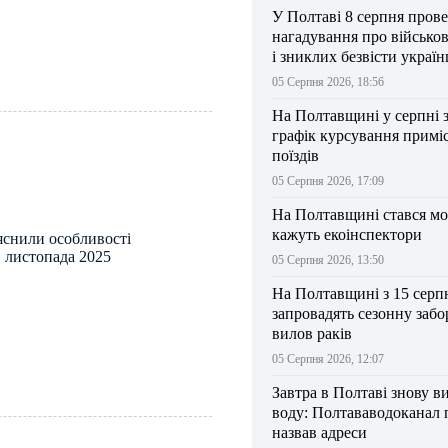
У Полтаві 8 серпня прове
нагадування про військо
і зниклих безвісти україн
05 Серпня 2026, 18:56
На Полтавщині у серпні 
графік курсування примі
поїздів
05 Серпня 2026, 17:09
На Полтавщині стався мо
кажуть екоінспектори
яснили особливості
1 листопада 2025
05 Серпня 2026, 13:50
На Полтавщині з 15 серп
запровадять сезонну забо
вилов раків
05 Серпня 2026, 12:07
Завтра в Полтаві знову в
воду: Полтававодоканал 
назвав адреси