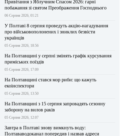
Привітання з Яблучним Спасом 2026: гарні
побажання зі святом Преображення Господнього
06 Серпня 2026, 01:21
У Полтаві 8 серпня проведуть акцію-нагадування
про військовополонених і зниклих безвісти
українців
05 Серпня 2026, 18:56
На Полтавщині у серпні змінять графік курсування
приміських поїздів
05 Серпня 2026, 17:09
На Полтавщині стався мор риби: що кажуть
екоінспектори
05 Серпня 2026, 13:50
На Полтавщині з 15 серпня запровадять сезонну
заборону на вилов раків
05 Серпня 2026, 12:07
Завтра в Полтаві знову вимкнуть воду:
Полтававодоканал попередив і назвав адреси