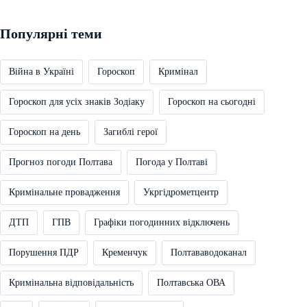
Популярні теми
Війна в Україні
Гороскоп
Кримінал
Гороскоп для усіх знаків Зодіаку
Гороскоп на сьогодні
Гороскоп на день
Загиблі герої
Прогноз погоди Полтава
Погода у Полтаві
Кримінальне провадження
Укргідрометцентр
ДТП
ГПВ
Графіки погодинних відключень
Порушення ПДР
Кременчук
Полтававодоканал
Кримінальна відповідальність
Полтавська ОВА