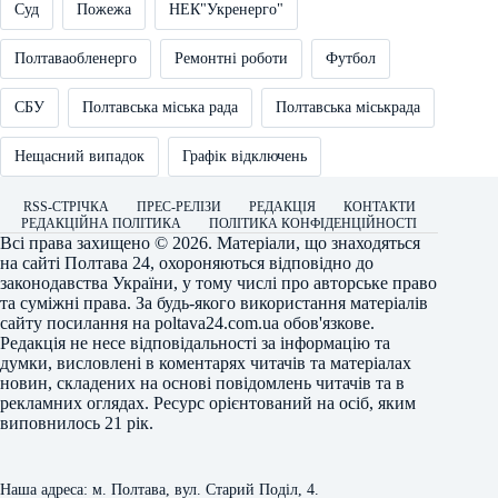
Суд
Пожежа
НЕК"Укренерго"
Полтаваобленерго
Ремонтні роботи
Футбол
СБУ
Полтавська міська рада
Полтавська міськрада
Нещасний випадок
Графік відключень
RSS-СТРІЧКА
ПРЕС-РЕЛІЗИ
РЕДАКЦІЯ
КОНТАКТИ
РЕДАКЦІЙНА ПОЛІТИКА
ПОЛІТИКА КОНФІДЕНЦІЙНОСТІ
Всі права захищено © 2026. Матеріали, що знаходяться
на сайті
Полтава 24
, охороняються відповідно до
законодавства України, у тому числі про авторське право
та суміжні права. За будь-якого використання матеріалів
сайту посилання на
poltava24.com.ua
обов'язкове.
Редакція не несе відповідальності за інформацію та
думки, висловлені в коментарях читачів та матеріалах
новин, складених на основі повідомлень читачів та в
рекламних оглядах. Ресурс орієнтований на осіб, яким
виповнилось 21 рік.
Наша адреса: м. Полтава, вул. Старий Поділ, 4.