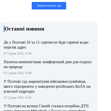
Завантажити ще
Останні новини
Де у Полтаві 10 та 11 серпня не буде гарячої води:
перелік адрес
07 Серпня 2026, 16:46
Палатка кемпинговая: комфортный дом для отдыха
на природе
07 Серпня 2026, 15:08
У Полтаві суд заарештував військовослужбовця,
якого підозрюють у наведенні російських БпЛА на
власний підрозділ
07 Серпня 2026, 15:06
У Полтаві на вулиці Сінній сталася потрійна ДТП
через зіткнення Mitsubishi з Toyota на світлофорі