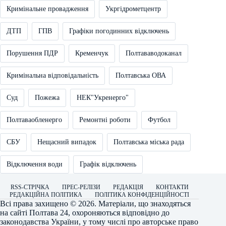
Кримінальне провадження
Укргідрометцентр
ДТП
ГПВ
Графіки погодинних відключень
Порушення ПДР
Кременчук
Полтававодоканал
Кримінальна відповідальність
Полтавська ОВА
Суд
Пожежа
НЕК"Укренерго"
Полтаваобленерго
Ремонтні роботи
Футбол
СБУ
Нещасний випадок
Полтавська міська рада
Відключення води
Графік відключень
RSS-СТРІЧКА
ПРЕС-РЕЛІЗИ
РЕДАКЦІЯ
КОНТАКТИ
РЕДАКЦІЙНА ПОЛІТИКА
ПОЛІТИКА КОНФІДЕНЦІЙНОСТІ
Всі права захищено © 2026. Матеріали, що знаходяться
на сайті
Полтава 24
, охороняються відповідно до
законодавства України, у тому числі про авторське право