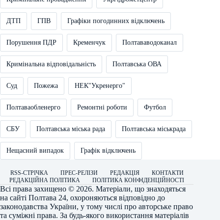
ДТП
ГПВ
Графіки погодинних відключень
Порушення ПДР
Кременчук
Полтававодоканал
Кримінальна відповідальність
Полтавська ОВА
Суд
Пожежа
НЕК"Укренерго"
Полтаваобленерго
Ремонтні роботи
Футбол
СБУ
Полтавська міська рада
Полтавська міськрада
Нещасний випадок
Графік відключень
RSS-СТРІЧКА
ПРЕС-РЕЛІЗИ
РЕДАКЦІЯ
КОНТАКТИ
РЕДАКЦІЙНА ПОЛІТИКА
ПОЛІТИКА КОНФІДЕНЦІЙНОСТІ
Всі права захищено © 2026. Матеріали, що знаходяться
на сайті
Полтава 24
, охороняються відповідно до
законодавства України, у тому числі про авторське право
та суміжні права. За будь-якого використання матеріалів