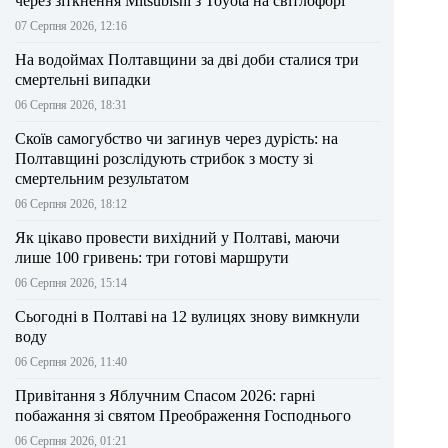
через зіткнення Mitsubishi з Toyota на світлофорі
07 Серпня 2026, 12:16
На водоймах Полтавщини за дві доби сталися три
смертельні випадки
06 Серпня 2026, 18:31
Скоїв самогубство чи загинув через дурість: на
Полтавщині розслідують стрибок з мосту зі
смертельним результатом
06 Серпня 2026, 18:12
Як цікаво провести вихідний у Полтаві, маючи
лише 100 гривень: три готові маршрути
06 Серпня 2026, 15:14
Сьогодні в Полтаві на 12 вулицях знову вимкнули
воду
06 Серпня 2026, 11:40
Привітання з Яблучним Спасом 2026: гарні
побажання зі святом Преображення Господнього
06 Серпня 2026, 01:21