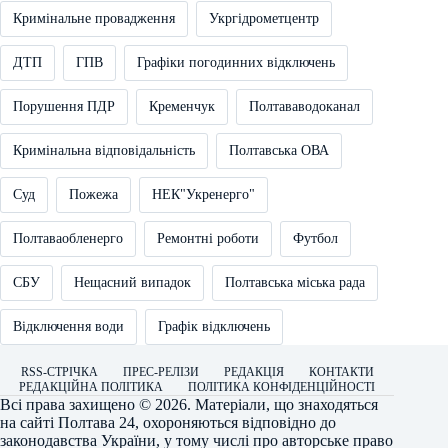
Кримінальне провадження
Укргідрометцентр
ДТП
ГПВ
Графіки погодинних відключень
Порушення ПДР
Кременчук
Полтававодоканал
Кримінальна відповідальність
Полтавська ОВА
Суд
Пожежа
НЕК"Укренерго"
Полтаваобленерго
Ремонтні роботи
Футбол
СБУ
Нещасний випадок
Полтавська міська рада
Відключення води
Графік відключень
RSS-СТРІЧКА
ПРЕС-РЕЛІЗИ
РЕДАКЦІЯ
КОНТАКТИ
РЕДАКЦІЙНА ПОЛІТИКА
ПОЛІТИКА КОНФІДЕНЦІЙНОСТІ
Всі права захищено © 2026. Матеріали, що знаходяться
на сайті
Полтава 24
, охороняються відповідно до
законодавства України, у тому числі про авторське право