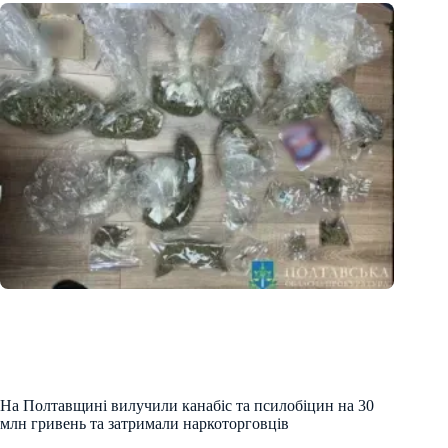
На Полтавщині вилучили канабіс та псилобіцин на 30
млн гривень та затримали наркоторговців